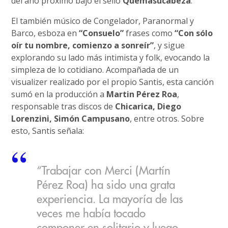
del año próximo bajo el sello
Quemasucabeza
.
El también músico de Congelador, Paranormal y
Barco, esboza en
“Consuelo”
frases como
“Con sólo
oír tu nombre, comienzo a sonreír”
, y sigue
explorando su lado más intimista y folk, evocando la
simpleza de lo cotidiano. Acompañada de un
visualizer realizado por el propio Santis, esta canción
sumó en la producción a
Martin Pérez Roa
,
responsable tras discos de
Chicarica, Diego
Lorenzini, Simón Campusano
, entre otros. Sobre
esto, Santis señala:
“Trabajar con Merci (Martín
Pérez Roa) ha sido una grata
experiencia. La mayoría de las
veces me había tocado
componer en solitario y luego