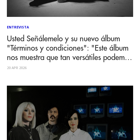
ENTREVISTA
Usted Señálemelo y su nuevo álbum
"Términos y condiciones": "Este álbum
nos muestra que tan versátiles podemos
ser"
20 APR 2026