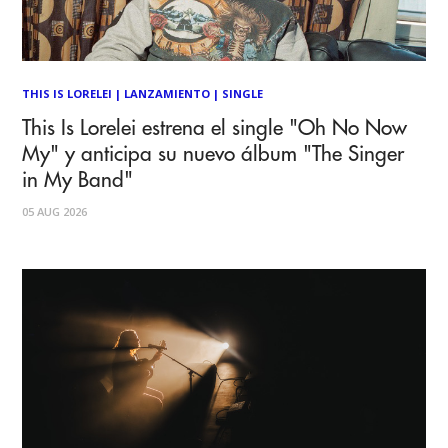
THIS IS LORELEI
|
LANZAMIENTO
|
SINGLE
This Is Lorelei estrena el single "Oh No Now
My" y anticipa su nuevo álbum "The Singer
in My Band"
05 AUG 2026