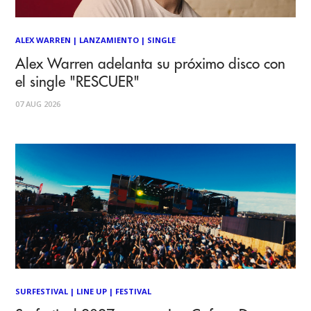
ALEX WARREN
|
LANZAMIENTO
|
SINGLE
Alex Warren adelanta su próximo disco con
el single "RESCUER"
07 AUG 2026
SURFESTIVAL
|
LINE UP
|
FESTIVAL