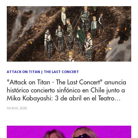
ATTACK ON TITAN
|
THE LAST CONCERT
"Attack on Titan - The Last Concert" anuncia
histórico concierto sinfónico en Chile junto a
Mika Kobayashi: 3 de abril en el Teatro
Caupolicán
04 AUG 2026