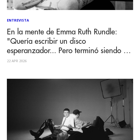
ENTREVISTA
En la mente de Emma Ruth Rundle:
"Quería escribir un disco
esperanzador... Pero terminó siendo un
álbum bastante enojado"
22 APR 2026