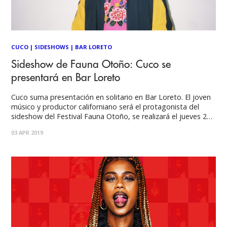
CUCO
|
SIDESHOWS
|
BAR LORETO
Sideshow de Fauna Otoño: Cuco se
presentará en Bar Loreto
Cuco suma presentación en solitario en Bar Loreto. El joven
músico y productor californiano será el protagonista del
sideshow del Festival Fauna Otoño, se realizará el jueves 2
de mayo. Cuco es el nombre de la interesante propuesta
03 APR 2019
musical de Omar Banos, el joven estadounidense de
ascendencia mexicana proveniente de