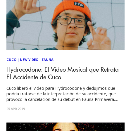
CUCO
|
NEW VIDEO
|
FAUNA
Hydrocodone: El Vídeo Musical que Retrata
El Accidente de Cuco.
Cuco liberó el video para Hydrocodone y dedujimos que
podria tratarse de la interpretación de su accidente, que
provocó la cancelación de su debut en Fauna Primavera.
"Omar Banos" es el joven chicano veinteañero, con raíces
25 APR 2019
mexicanas, que da vida al proyecto musical "Cuco", una
nueva súperestrella del Jazz, Trap