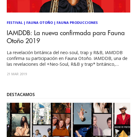
FESTIVAL
|
FAUNA OTOÑO
|
FAUNA PRODUCCIONES
IAMDDB: La nueva confirmada para Fauna
Otoño 2019
La revelación británica del neo-soul, trap y R&B, IAMDDB
confirma su participación en Fauna Otoño. IAMDDB, una de
las revelaciones del +Neo-Soul, R&B y trap* británico,
confirma su arribo a la tercera edición del festival Fauna
21 MAR 2019
Otoño, que se realizará el próximo 4 de mayo en
DESTACAMOS