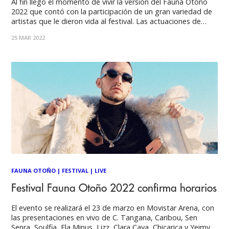
Al fin llegó el momento de vivir la versión del Fauna Otoño
2022 que contó con la participación de un gran variedad de
artistas que le dieron vida al festival. Las actuaciones de
Soulfia, Chicarica, Clara Cava, Ela Minus, Caribou y la gran
25 MAR 2022
estrella de la noche C Tangana. La
FAUNA OTOÑO
|
FESTIVAL
|
LIVE
Festival Fauna Otoño 2022 confirma horarios
El evento se realizará el 23 de marzo en Movistar Arena, con
las presentaciones en vivo de C. Tangana, Caribou, Sen
Senra, Soulfia, Ela Minus, Lizz, Clara Cava, Chicarica y Yeimy.