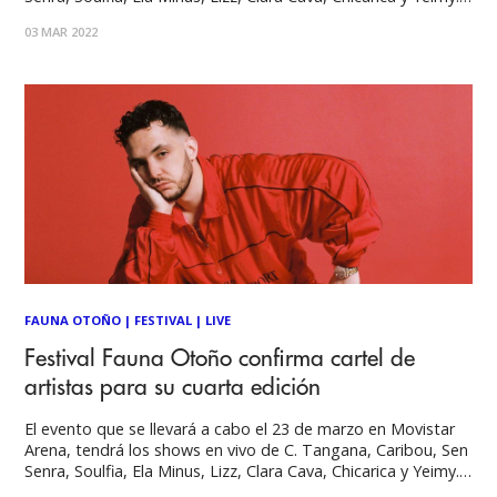
Por cambio de aforo, el próximo jueves 10 de marzo habrá
03 MAR 2022
un stock limitado de entradas a la venta
FAUNA OTOÑO
|
FESTIVAL
|
LIVE
Festival Fauna Otoño confirma cartel de
artistas para su cuarta edición
El evento que se llevará a cabo el 23 de marzo en Movistar
Arena, tendrá los shows en vivo de C. Tangana, Caribou, Sen
Senra, Soulfia, Ela Minus, Lizz, Clara Cava, Chicarica y Yeimy.
Entradas vía Puntoticket (Acceso con pase de movilidad) El