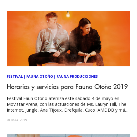
que
FESTIVAL
|
FAUNA OTOÑO
|
FAUNA PRODUCCIONES
Horarios y servicios para Fauna Otoño 2019
Festival Faun Otoño aterriza este sábado 4 de mayo en
Movistar Arena, con las actuaciones de Ms. Lauryn Hill, The
Internet, Jungle, Ana Tijoux, Drefquila, Cuco IAMDDB y más.
La cita tendrá mas 7 horas de música en vivo y las puertas
01 MAY 2019
se abrirán a las 17:00 horas. Faltan