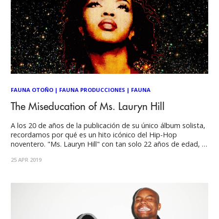
FAUNA OTOÑO
|
FAUNA PRODUCCIONES
|
FAUNA
The Miseducation of Ms. Lauryn Hill
A los 20 de años de la publicación de su único álbum solista,
recordamos por qué es un hito icónico del Hip-Hop
noventero. "Ms. Lauryn Hill" con tan solo 22 años de edad, y
mientras esperaba a su primer hijo estando soltera, luego
25 APR 2019
de pertenecer a "The Fugees" y de