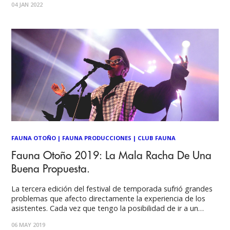
04 JAN 2022
próximo 23 de marzo se llevará a
FAUNA OTOÑO
|
FAUNA PRODUCCIONES
|
CLUB FAUNA
Fauna Otoño 2019: La Mala Racha De Una
Buena Propuesta.
La tercera edición del festival de temporada sufrió grandes
problemas que afecto directamente la experiencia de los
asistentes. Cada vez que tengo la posibilidad de ir a un
festival, que en estos días es un lujo difícil de costear,
06 MAY 2019
mantengo una ansiedad por la espera desde el momento en