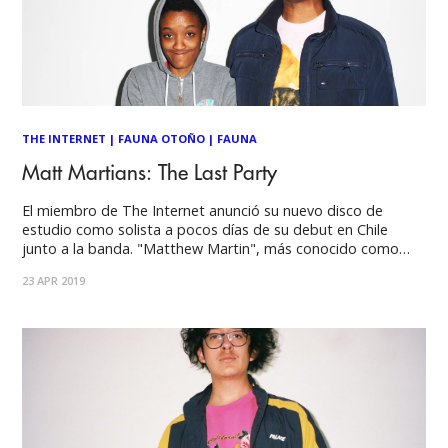
THE INTERNET
|
FAUNA OTOÑO
|
FAUNA
Matt Martians: The Last Party
El miembro de The Internet anunció su nuevo disco de
estudio como solista a pocos días de su debut en Chile
junto a la banda. "Matthew Martin", más conocido como
"Matt Martians", es un músico, productor, escritor, cantante
23 APR 2019
e ilustrador estadounidense; participe de diversos proyectos
musicales activos actualmente que están