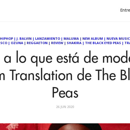
Entre
HIPHOP
|
J. BALVIN
|
LANZAMIENTO
|
MALUMA
|
NEW ALBUM
|
NUEVA MUSI
ISCO
|
OZUNA
|
REGGAETON
|
REVIEW
|
SHAKIRA
|
THE BLACK EYED PEAS
|
TR
a lo que está de mod
m Translation de The B
Peas
26 JUN 2020