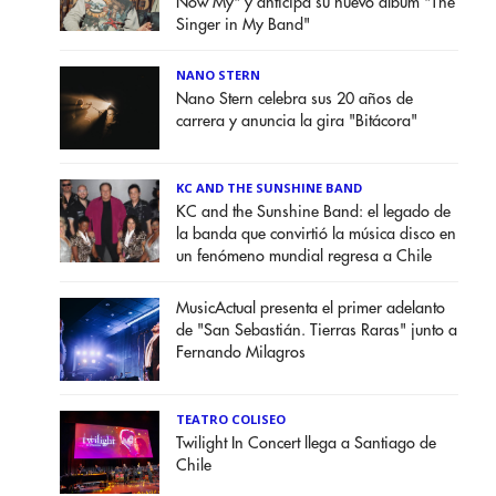
Now My" y anticipa su nuevo álbum "The
Singer in My Band"
NANO STERN
Nano Stern celebra sus 20 años de
carrera y anuncia la gira "Bitácora"
KC AND THE SUNSHINE BAND
KC and the Sunshine Band: el legado de
la banda que convirtió la música disco en
un fenómeno mundial regresa a Chile
MusicActual presenta el primer adelanto
de "San Sebastián. Tierras Raras" junto a
Fernando Milagros
TEATRO COLISEO
Twilight In Concert llega a Santiago de
Chile