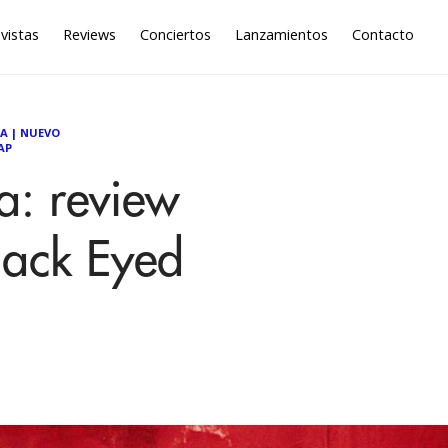
vistas
Reviews
Conciertos
Lanzamientos
Contacto
CA
|
NUEVO
AP
a: review
lack Eyed