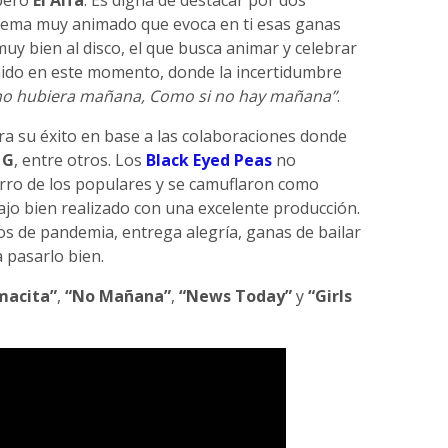
 tema muy animado que evoca en ti esas ganas
uy bien al disco, el que busca animar y celebrar
nido en este momento, donde la incertidumbre
no hubiera mañana, Como si no hay mañana”
.
a su éxito en base a las colaboraciones donde
 G
, entre otros. Los
Black Eyed Peas
no
arro de los populares y se camuflaron como
ajo bien realizado con una excelente producción.
os de pandemia, entrega alegría, ganas de bailar
a pasarlo bien.
acita”
,
“No Mañana”
,
“News Today”
y
“Girls