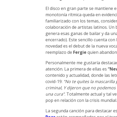
El disco en gran parte se mantiene e
monotonía rítmica queda en evidencia
familiarizado con los temas, consid
colaboración de artistas latinos. Un
genera esas ganas de bailar y da una
encerrado). Este sencillo cuenta con
novedad es el debut de la nueva voca
reemplazo de
Fergie
quien abandonó
Personalmente me gustaría destacar
atención. La primera de ellas es
“Ne
contenido y actualidad, donde las le
covid-19:
“No te quites la mascarilla
criminal, Y dijeron que no podemos
una cura”
. Totalmente actual y tal 
pop en relación con la crisis mundial.
La segunda canción para destacar e
Peas
están acompañados por el tra