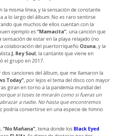
n la misma línea, y la sensación de constante
 a lo largo del álbum. No es raro sentirse
erando que muchos de ellos cuentan con la
 buen ejemplo es
“Mamacita”
, una canción que
 sensación de estar en la playa relajado (no
 la colaboración del puertorriqueño
Ozuna
, y la
lista
J. Rey Soul
, la cantante que viene en
 el grupo en 2017.
 dos canciones del álbum, que me llamaron la
ws Today”
, por lejos el tema del disco con mayor
tras giran en torno a la pandemia mundial del
 porque si toses te mirarán como si fueras un
 abrazar a nadie. No hasta que encontremos
vez podría convertirse en una especie de himno
s,
“No Mañana”
, tema donde los
Black Eyed
pero
El Alfa
. Es digna de destacar por dos