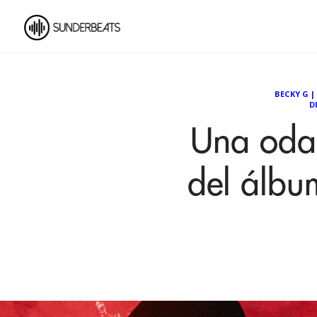
BECKY G
|
D
Una oda 
del álbu