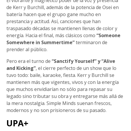
El vibrante y magnético poder de la voz y presencia
de Kerr y Burchill, además de la potencia de Osei en
batería hacen que el grupo gane mucho en
prestancia y actitud. Así, canciones que han
traspasado décadas se mantienen llenas de color y
energía. Hacia el final, más clásicos como
“Someone
Somewhere in Summertime”
terminaron de
prender al público.
Pero era el turno de
“Sanctify Yourself” y “Alive
and Kicking”
, el cierre perfecto de un show que lo
tuvo todo: baile, karaoke, fiesta. Kerr y Burchill se
mantienen más que vigentes, vivos y con la energía
que muchos envidiarían no sólo para repasar su
legado sino tributar su obra y entregarse más allá de
la mera nostalgia. Simple Minds suenan frescos,
modernos y no son prisioneros de su pasado.
UPA+