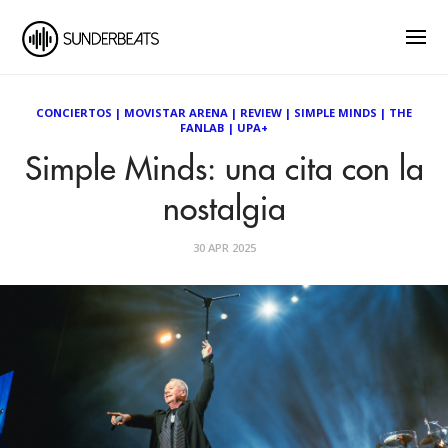
CONCIERTOS
|
MOVISTAR ARENA
|
REVIEW
|
SIMPLE MINDS
|
THE
FANLAB
|
UPA+
Simple Minds: una cita con la
nostalgia
30 APR 2025