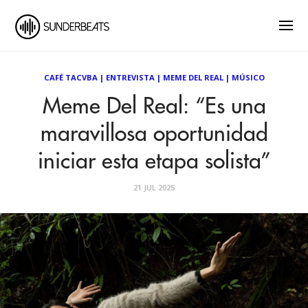
CAFÉ TACVBA
|
ENTREVISTA
|
MEME DEL REAL
|
MÚSICO
Meme Del Real: “Es una
maravillosa oportunidad
iniciar esta etapa solista”
21 JUL 2025