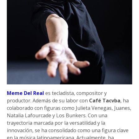
Meme Del Real
es tecladista, compositor y
productor. Además de su labor con
Café Tacvba
, ha
colaborado con figuras como Julieta Venegas, Juanes,
Natalia Lafourcade y Los Bunkers. Con una
trayectoria marcada por la versatilidad y la
innovación, se ha consolidado como una figura clave
en la música latinoamericana. Actualmente, ha