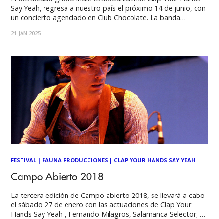
Say Yeah, regresa a nuestro país el próximo 14 de junio, con
un concierto agendado en Club Chocolate. La banda
formada en 2004 en Brooklyn, Nueva York llegará a Santiago
21 JAN 2025
con una gira que celebra el 20 aniversario de su disco debut
FESTIVAL
|
FAUNA PRODUCCIONES
|
CLAP YOUR HANDS SAY YEAH
Campo Abierto 2018
La tercera edición de Campo abierto 2018, se llevará a cabo
el sábado 27 de enero con las actuaciones de Clap Your
Hands Say Yeah , Fernando Milagros, Salamanca Selector, y