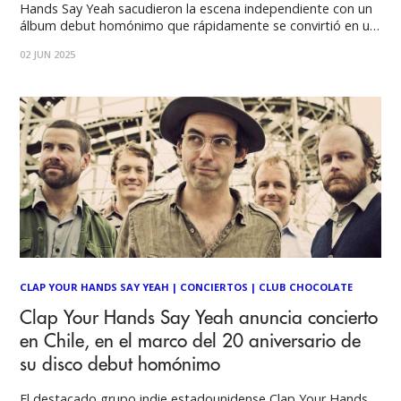
Hands Say Yeah sacudieron la escena independiente con un
álbum debut homónimo que rápidamente se convirtió en un
ícono para toda una generación de fanáticos del indie rock
02 JUN 2025
alrededor del mundo. Sin el respaldo de una gran
discográfica y apostando
CLAP YOUR HANDS SAY YEAH
|
CONCIERTOS
|
CLUB CHOCOLATE
Clap Your Hands Say Yeah anuncia concierto
en Chile, en el marco del 20 aniversario de
su disco debut homónimo
El destacado grupo indie estadounidense Clap Your Hands