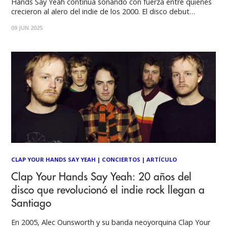
Hands Say Yeah continúa sonando con fuerza entre quienes
crecieron al alero del indie de los 2000. El disco debut
homónimo, con su voz temblorosa y estructuras libres, se
09 JUN 2025
convirtió en una rareza entrañable que atrajo a David Bowie
CLAP YOUR HANDS SAY YEAH
|
CONCIERTOS
|
ARTÍCULO
Clap Your Hands Say Yeah: 20 años del
disco que revolucionó el indie rock llegan a
Santiago
En 2005, Alec Ounsworth y su banda neoyorquina Clap Your