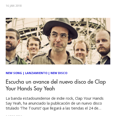
al destacado dj y productor alemán Phonique, en una
16 JAN 2018
presentación especial junto al músico noruego Erlend Øye,
donde interpretarán
NEW SONG
|
LANZAMIENTO
|
NEW DISCO
Escucha un avance del nuevo disco de Clap
Your Hands Say Yeah
La banda estadounidense de indie rock, Clap Your Hands
Say Yeah, ha anunciado la publicación de un nuevo disco
titulado ‘The Tourist’ que llegará a las tiendas el 24 de
febrero. Este disco incluirá diez canciones, donde el primer