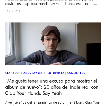
catárticos. Clap Your Hands Say Yeah, banda esencial del
indie rock de los 2000, aterrizó en Santiago para
15 JUN 2025
conmemorar las dos décadas de su aclamado disco
homónimo, tocándolo íntegro ante un
CLAP YOUR HANDS SAY YEAH
|
ENTREVISTA
|
CONCIERTOS
“Me gusta tener una excusa para mostrar el
álbum de nuevo”: 20 años del indie real con
Clap Your Hands Say Yeah
A veinte años del lanzamiento de su primer álbum, Clap Your