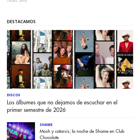
14 DEC 2016
avance ya está listo para ser escuchado a través de
Soundcloud.
DESTACAMOS
DISCOS
Los álbumes que no dejamos de escuchar en el
primer semestre de 2026
SHAME
Mosh y catarsis; la noche de Shame en Club
Chocolate