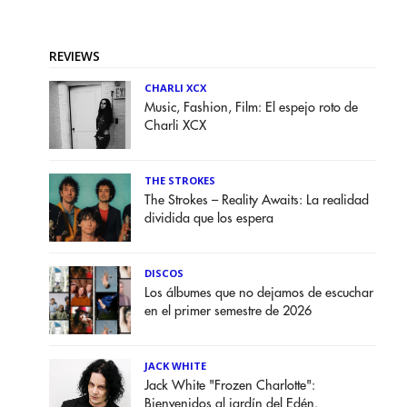
REVIEWS
CHARLI XCX
Music, Fashion, Film: El espejo roto de
Charli XCX
THE STROKES
The Strokes – Reality Awaits: La realidad
dividida que los espera
DISCOS
Los álbumes que no dejamos de escuchar
en el primer semestre de 2026
JACK WHITE
Jack White "Frozen Charlotte":
Bienvenidos al jardín del Edén.