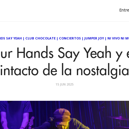
Entre
DS SAY YEAH
|
CLUB CHOCOLATE
|
CONCIERTOS
|
JUMPER JOY
|
NI VIVO NI 
ur Hands Say Yeah y 
intacto de la nostalgi
15 JUN 2025