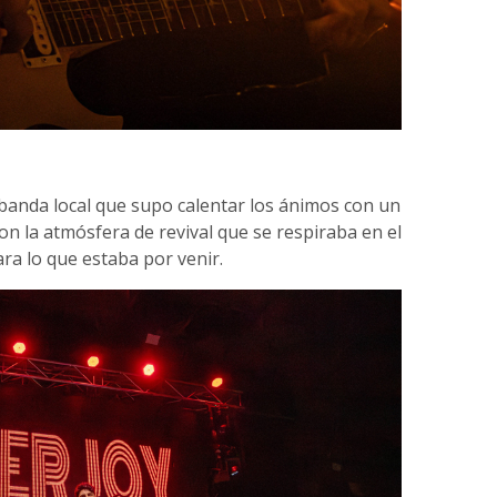
 banda local que supo calentar los ánimos con un
on la atmósfera de revival que se respiraba en el
a lo que estaba por venir.