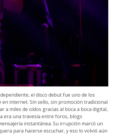
ependiente, el disco debut fue uno de los
en internet. Sin sello, sin promoción tradicional
ar a miles de oídos gracias al boca a boca digital,
 era una travesía entre foros, blogs
ensajería instantánea. Su irrupción marcó un
quera para hacerse escuchar, y eso lo volvió aún