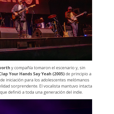
worth
y compañía tomaron el escenario y, sin
Clap Your Hands Say Yeah (2005)
de principio a
to de iniciación para los adolescentes melómanos
elidad sorprendente. El vocalista mantuvo intacta
que definió a toda una generación del indie.