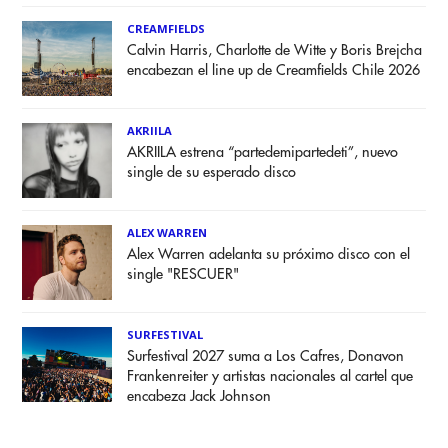
CREAMFIELDS
Calvin Harris, Charlotte de Witte y Boris Brejcha
encabezan el line up de Creamfields Chile 2026
AKRIILA
AKRIILA estrena “partedemipartedeti”, nuevo
single de su esperado disco
ALEX WARREN
Alex Warren adelanta su próximo disco con el
single "RESCUER"
SURFESTIVAL
Surfestival 2027 suma a Los Cafres, Donavon
Frankenreiter y artistas nacionales al cartel que
encabeza Jack Johnson