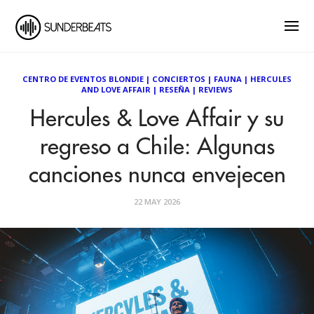
CENTRO DE EVENTOS BLONDIE
|
CONCIERTOS
|
FAUNA
|
HERCULES
AND LOVE AFFAIR
|
RESEÑA
|
REVIEWS
Hercules & Love Affair y su
regreso a Chile: Algunas
canciones nunca envejecen
22 MAY 2026