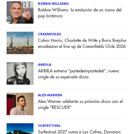
ROBBIE WILLIAMS
Robbie Williams: la evolución de un ícono del
pop británico
CREAMFIELDS
Calvin Harris, Charlotte de Witte y Boris Brejcha
encabezan el line up de Creamfields Chile 2026
AKRIILA
AKRIILA estrena “partedemipartedeti”, nuevo
single de su esperado disco
ALEX WARREN
Alex Warren adelanta su próximo disco con el
single "RESCUER"
SURFESTIVAL
Surfestival 2027 suma a Los Cafres, Donavon