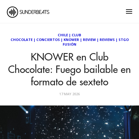
CHILE
|
CLUB
CHOCOLATE
|
CONCIERTOS
|
KNOWER
|
REVIEW
|
REVIEWS
|
STGO
FUSIÓN
KNOWER en Club
Chocolate: Fuego bailable en
formato de sexteto
17 MAY 2026