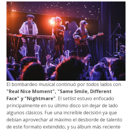
El bombardeo musical continuó por todos lados con
"Real Nice Moment", "Same Smile, Different
Face" y "Nightmare"
. El setlist estuvo enfocado
principalmente en su último disco sin dejar de lado
algunos clásicos. Fue una increíble decisión ya que
debían aprovechar al máximo el desborde de talento
de este formato extendido, y su álbum más reciente