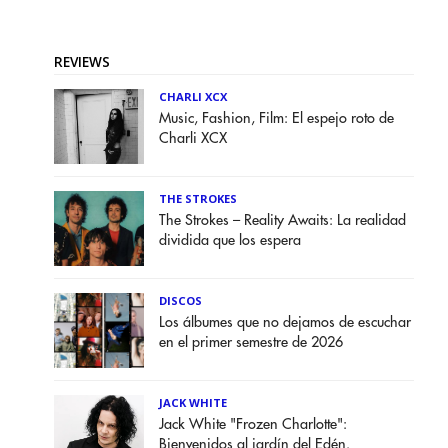
REVIEWS
CHARLI XCX
Music, Fashion, Film: El espejo roto de
Charli XCX
THE STROKES
The Strokes – Reality Awaits: La realidad
dividida que los espera
DISCOS
Los álbumes que no dejamos de escuchar
en el primer semestre de 2026
JACK WHITE
Jack White "Frozen Charlotte":
Bienvenidos al jardín del Edén.