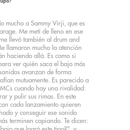
rupo?
do mucho a Sammy Virji, que es
arage. Me metí de lleno en ese
e llevó también al drum and
Me llamaron mucho la atención
án haciendo allá. Es como si
 para ver quién saca el bajo más
 sonidos avanzan de forma
safían mutuamente. Es parecido a
e MCs cuando hay una rivalidad:
r y pulir sus rimas. En este
con cada lanzamiento quieren
chado y conseguir ese sonido
más terminen copiando. Te dicen:
bajo que logró este tipo?", y