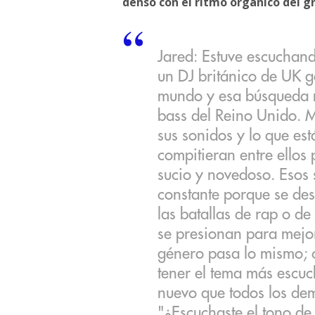
denso con el ritmo orgánico del g
Jared: Estuve escuchan
un DJ británico de UK g
mundo y esa búsqueda m
bass del Reino Unido. 
sus sonidos y lo que est
compitieran entre ellos
sucio y novedoso. Esos
constante porque se de
las batallas de rap o d
se presionan para mejora
género pasa lo mismo; 
tener el tema más escu
nuevo que todos los de
"¿Escuchaste el tono de 