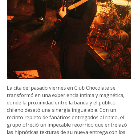
La cita del pasado viernes en Club Chocolate se
transformó en una experiencia íntima y magnética,
donde la proximidad entre la banda y el público
chileno desató una sinergia inigualable. Con un
recinto repleto de fanáticos entregados al ritmo, el
grupo ofreció un impecable recorrido que entrelazó
las hipnóticas texturas de su nueva entrega con los