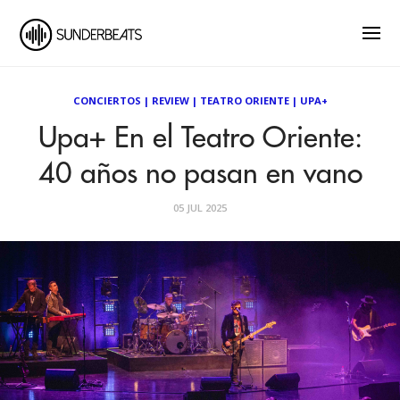
CONCIERTOS
|
REVIEW
|
TEATRO ORIENTE
|
UPA+
Upa+ En el Teatro Oriente:
40 años no pasan en vano
05 JUL 2025