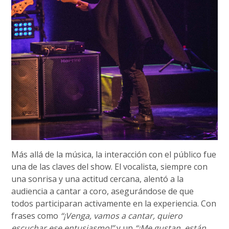
Más allá de la música, la interacción con el público fue
una de las claves del show. El vocalista, siempre con
una sonrisa y una actitud cercana, alentó a la
audiencia a cantar a coro, asegurándose de que
todos participaran activamente en la experiencia. Con
frases como
“¡Venga, vamos a cantar, quiero
escuchar ese entusiasmo!”
y un
“¡Me gustan, están