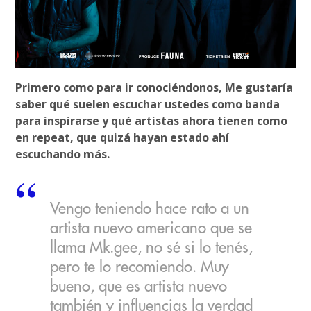
Primero como para ir conociéndonos, Me gustaría
saber qué suelen escuchar ustedes como banda
para inspirarse y qué artistas ahora tienen como
en repeat, que quizá hayan estado ahí
escuchando más.
Vengo teniendo hace rato a un
artista nuevo americano que se
llama Mk.gee, no sé si lo tenés,
pero te lo recomiendo. Muy
bueno, que es artista nuevo
también y influencias la verdad