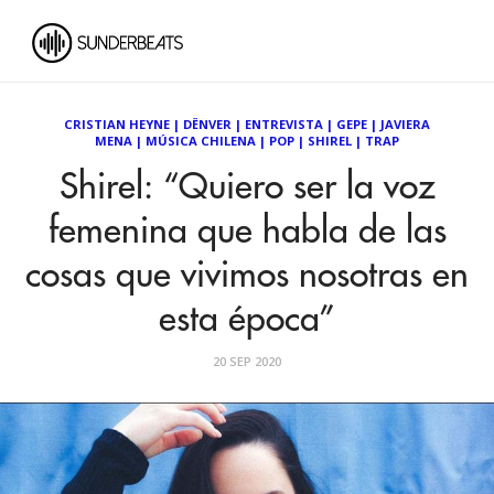
CRISTIAN HEYNE
|
DËNVER
|
ENTREVISTA
|
GEPE
|
JAVIERA
MENA
|
MÚSICA CHILENA
|
POP
|
SHIREL
|
TRAP
Shirel: “Quiero ser la voz
femenina que habla de las
cosas que vivimos nosotras en
esta época”
20 SEP 2020