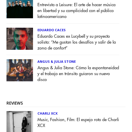
Entrevista a Leisure: El arte de hacer música
en libertad y su complicidad con el público
latinoamericano
EDUARDO CACES
Eduardo Caces ex Lucybell y su proyecto
solista: “Me gustan los desafíos y salir de la
zona de confort”
ANGUS & JULIA STONE
Angus & Julia Stone: Cómo la espontaneidad
y el trabajo en tránsito guiaron su nuevo
disco
REVIEWS
CHARLI XCX
Music, Fashion, Film: El espejo roto de Charli
XCX