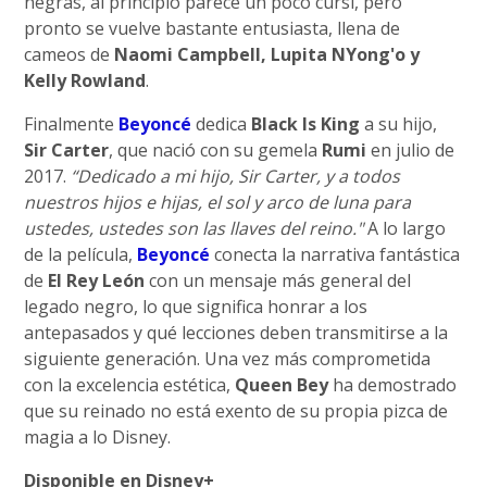
negras, al principio parece un poco cursi, pero
pronto se vuelve bastante entusiasta, llena de
cameos de
Naomi Campbell, Lupita NYong'o y
Kelly Rowland
.
Finalmente
Beyoncé
dedica
Black Is King
a su hijo,
Sir Carter
, que nació con su gemela
Rumi
en julio de
2017.
“Dedicado a mi hijo, Sir Carter, y a todos
nuestros hijos e hijas, el sol y arco de luna para
ustedes, ustedes son las llaves del reino."
A lo largo
de la película,
Beyoncé
conecta la narrativa fantástica
de
El Rey León
con un mensaje más general del
legado negro, lo que significa honrar a los
antepasados y qué lecciones deben transmitirse a la
siguiente generación. Una vez más comprometida
con la excelencia estética,
Queen Bey
ha demostrado
que su reinado no está exento de su propia pizca de
magia a lo Disney.
Disponible en Disney+