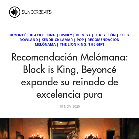
BEYONCÉ
|
BLACK IS KING
|
DISNEY
|
DISNEY+
|
EL REY LEÓN
|
KELLY
ROWLAND
|
KENDRICK LAMAR
|
POP
|
RECOMENDACIÓN
MELÓNAMA
|
THE LION KING: THE GIFT
Recomendación Melómana:
Black is King, Beyoncé
expande su reinado de
excelencia pura
19 NOV 2020