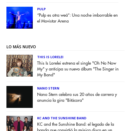
PULP
“Pulp es otra weá”: Una noche imborrable en
el Movistar Arena
LO MÁS NUEVO
THIS IS LORELEI
This Is Lorelei estrena el single "Oh No Now
My" y anticipa su nuevo álbum "The Singer in
My Band"
NANO STERN
Nano Stern celebra sus 20 años de carrera y
anuncia la gira "Bitácora"
KC AND THE SUNSHINE BAND
KC and the Sunshine Band: el legado de la
banda que convirtió la música disco en un