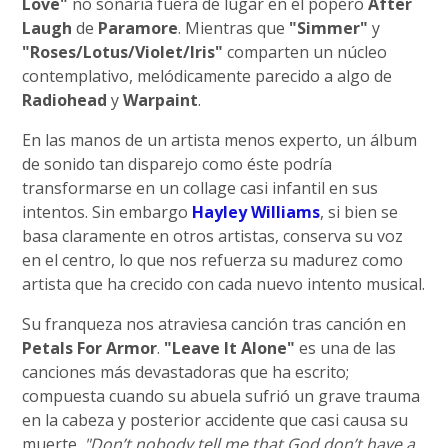
Love"
no sonaría fuera de lugar en el popero
After
Laugh
de
Paramore
. Mientras que
"Simmer"
y
"Roses/Lotus/Violet/Iris"
comparten un núcleo
contemplativo, melódicamente parecido a algo de
Radiohead
y
Warpaint
.
En las manos de un artista menos experto, un álbum
de sonido tan disparejo como éste podría
transformarse en un collage casi infantil en sus
intentos. Sin embargo
Hayley Williams
, si bien se
basa claramente en otros artistas, conserva su voz
en el centro, lo que nos refuerza su madurez como
artista que ha crecido con cada nuevo intento musical.
Su franqueza nos atraviesa canción tras canción en
Petals For Armor
.
"Leave It Alone"
es una de las
canciones más devastadoras que ha escrito;
compuesta cuando su abuela sufrió un grave trauma
en la cabeza y posterior accidente que casi causa su
muerte.
"Don’t nobody tell me that God don’t have a