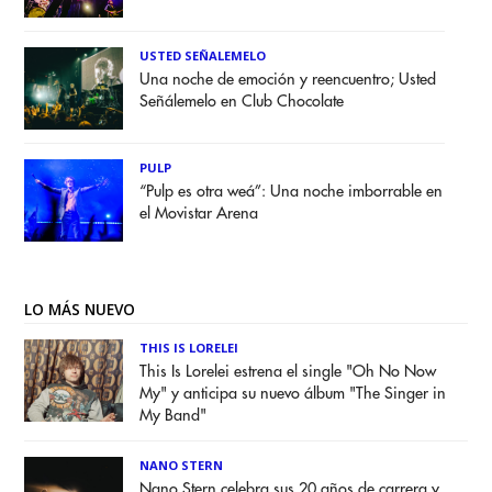
USTED SEÑALEMELO
Una noche de emoción y reencuentro; Usted
Señálemelo en Club Chocolate
PULP
“Pulp es otra weá”: Una noche imborrable en
el Movistar Arena
LO MÁS NUEVO
THIS IS LORELEI
This Is Lorelei estrena el single "Oh No Now
My" y anticipa su nuevo álbum "The Singer in
My Band"
NANO STERN
Nano Stern celebra sus 20 años de carrera y