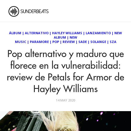
ÁLBUM
|
ALTERNATIVO
|
HAYLEY WILLIAMS
|
LANZAMIENTO
|
NEW
ALBUM
|
NEW
MUSIC
|
PARAMORE
|
POP
|
REVIEW
|
SADE
|
SOLANGE
|
SZA
Pop alternativo y maduro que
florece en la vulnerabilidad:
review de Petals for Armor de
Hayley Williams
14 MAY 2020