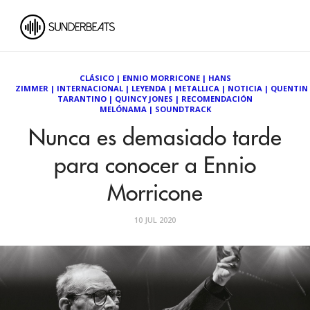
CLÁSICO
|
ENNIO MORRICONE
|
HANS
ZIMMER
|
INTERNACIONAL
|
LEYENDA
|
METALLICA
|
NOTICIA
|
QUENTIN
TARANTINO
|
QUINCY JONES
|
RECOMENDACIÓN
MELÓNAMA
|
SOUNDTRACK
Nunca es demasiado tarde
para conocer a Ennio
Morricone
10 JUL 2020