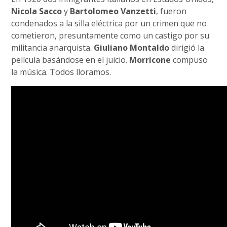
Nicola Sacco
y
Bartolomeo Vanzetti
, fueron
condenados a la silla eléctrica por un crimen que no
cometieron, presuntamente como un castigo por su
militancia anarquista.
Giuliano Montaldo
dirigió la
película basándose en el juicio.
Morricone
compuso
la música. Todos lloramos.