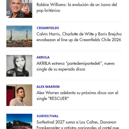
Robbie Williams: la evolución de un ícono del
pop británico
CREAMFIELDS
Calvin Harris, Charlotte de Witte y Boris Brejcha
encabezan el line up de Creamfields Chile 2026
AKRIILA
AKRIILA estrena “partedemipartedeti”, nuevo
single de su esperado disco
ALEX WARREN
Alex Warren adelanta su próximo disco con el
single "RESCUER"
SURFESTIVAL
Surfestival 2027 suma a Los Cafres, Donavon
Frankenreiter y artistas nacionales al cartel que