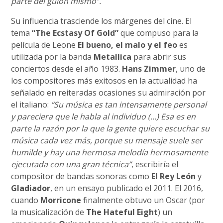
parte del guión mismo”.
Su influencia trasciende los márgenes del cine. El
tema
“The Ecstasy Of Gold”
que compuso para la
película de Leone
El bueno, el malo y el feo
es
utilizada por la banda
Metallica
para abrir sus
conciertos desde el año 1983.
Hans Zimmer
, uno de
los compositores más exitosos en la actualidad ha
señalado en reiteradas ocasiones su admiración por
el italiano:
“Su música es tan intensamente personal
y pareciera que le habla al individuo (…) Esa es en
parte la razón por la que la gente quiere escuchar su
música cada vez más, porque su mensaje suele ser
humilde y hay una hermosa melodía hermosamente
ejecutada con una gran técnica”
, escribiría el
compositor de bandas sonoras como
El Rey León
y
Gladiador
, en un ensayo publicado el 2011. El 2016,
cuando
Morricone
finalmente obtuvo un Oscar (por
la musicalización de
The Hateful Eight
) un