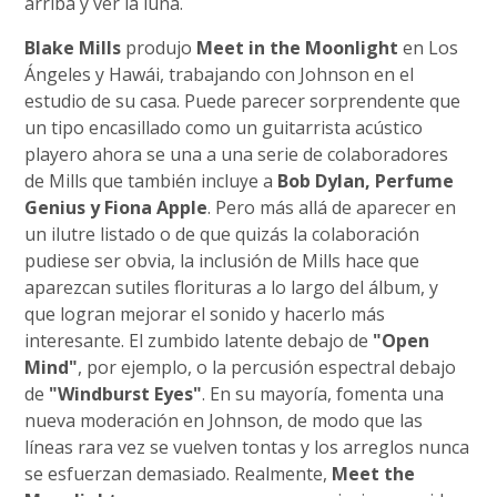
arriba y ver la luna.
Blake Mills
produjo
Meet in the Moonlight
en Los
Ángeles y Hawái, trabajando con Johnson en el
estudio de su casa. Puede parecer sorprendente que
un tipo encasillado como un guitarrista acústico
playero ahora se una a una serie de colaboradores
de Mills que también incluye a
Bob Dylan, Perfume
Genius y Fiona Apple
. Pero más allá de aparecer en
un ilutre listado o de que quizás la colaboración
pudiese ser obvia, la inclusión de Mills hace que
aparezcan sutiles florituras a lo largo del álbum, y
que logran mejorar el sonido y hacerlo más
interesante. El zumbido latente debajo de
"Open
Mind"
, por ejemplo, o la percusión espectral debajo
de
"Windburst Eyes"
. En su mayoría, fomenta una
nueva moderación en Johnson, de modo que las
líneas rara vez se vuelven tontas y los arreglos nunca
se esfuerzan demasiado. Realmente,
Meet the