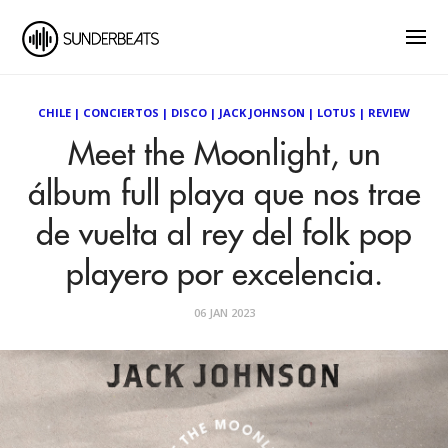
CHILE
|
CONCIERTOS
|
DISCO
|
JACK JOHNSON
|
LOTUS
|
REVIEW
Meet the Moonlight, un
álbum full playa que nos trae
de vuelta al rey del folk pop
playero por excelencia.
06 JAN 2023