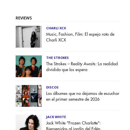
REVIEWS
CHARLI XCX
Music, Fashion, Film: El espejo roto de
Charli XCX
THE STROKES
The Strokes – Reality Awaits: La realidad
dividida que los espera
DISCOS
Los álbumes que no dejamos de escuchar
en el primer semestre de 2026
JACK WHITE
Jack White "Frozen Charlotte":
Bienvenidos al jardín del Edén.