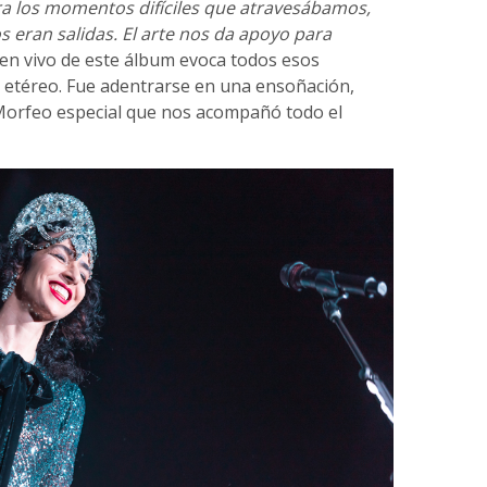
ra los momentos difíciles que atravesábamos,
eran salidas. El arte nos da apoyo para
w en vivo de este álbum evoca todos esos
i etéreo. Fue adentrarse en una ensoñación,
orfeo especial que nos acompañó todo el