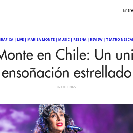
Entre
GRÁFICA
|
LIVE
|
MARISA MONTE
|
MUSIC
|
RESEÑA
|
REVIEW
|
TEATRO NESCAF
onte en Chile: Un un
ensoñación estrellado
02 OCT 2022