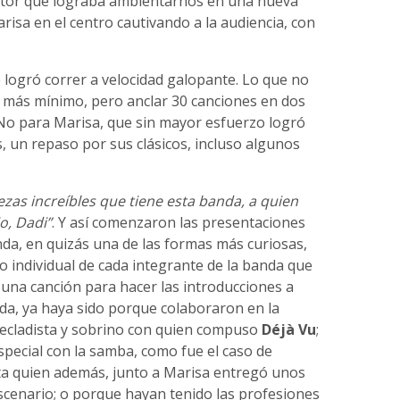
ctor que lograba ambientarnos en una nueva
isa en el centro cautivando a la audiencia, con
e logró correr a velocidad galopante. Lo que no
lo más mínimo, pero anclar 30 canciones en dos
 No para Marisa, que sin mayor esfuerzo logró
, un repaso por sus clásicos, incluso algunos
ezas increíbles que tiene esta banda, a quien
o, Dadi”
. Y así comenzaron las presentaciones
anda, en quizás una de las formas más curiosas,
 individual de cada integrante de la banda que
una canción para hacer las introducciones a
a, ya haya sido porque colaboraron en la
tecladista y sobrino con quien compuso
Déjà Vu
;
pecial con la samba, como fue el caso de
sta quien además, junto a Marisa entregó unos
scenario; o porque hayan tenido las profesiones