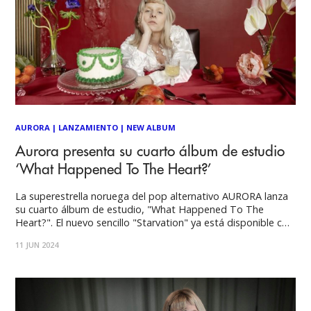
AURORA
|
LANZAMIENTO
|
NEW ALBUM
Aurora presenta su cuarto álbum de estudio
‘What Happened To The Heart?’
La superestrella noruega del pop alternativo AURORA lanza
su cuarto álbum de estudio, "What Happened To The
Heart?". El nuevo sencillo "Starvation" ya está disponible con
un video musical dirigido por Kaveh Nabatian. Producido por
11 JUN 2024
Nicolas Rebscher, el tema lamenta el agotamiento del
espíritu humano debido a la invasión tecnológica.