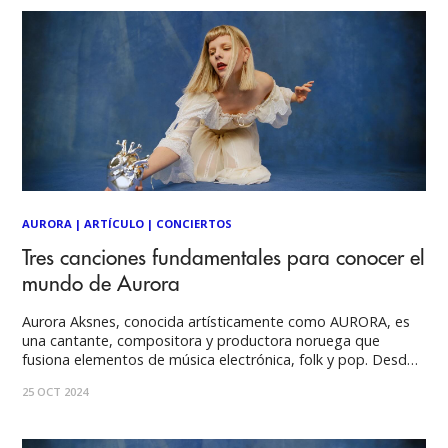
AURORA
|
ARTÍCULO
|
CONCIERTOS
Tres canciones fundamentales para conocer el
mundo de Aurora
Aurora Aksnes, conocida artísticamente como AURORA, es
una cantante, compositora y productora noruega que
fusiona elementos de música electrónica, folk y pop. Desde
el comienzo de su carrera, ha cautivado al público con su voz
25 OCT 2024
etérea y su habilidad para crear atmósferas sonoras
envolventes. Con letras introspectivas que exploran lo