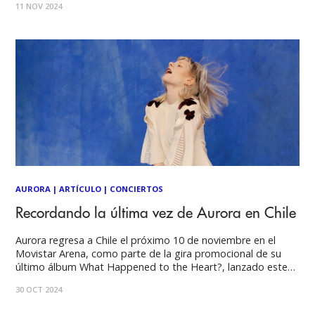
11 NOV 2024
deslumbrante, una experiencia única que dejó claro por qué
es una de las
AURORA
|
ARTÍCULO
|
CONCIERTOS
Recordando la última vez de Aurora en Chile
Aurora regresa a Chile el próximo 10 de noviembre en el
Movistar Arena, como parte de la gira promocional de su
último álbum What Happened to the Heart?, lanzado este
año. La cantante y compositora noruega nos visitó por
30 OCT 2024
última vez en la segunda jornada de Lollapalooza Chile 2023,
el