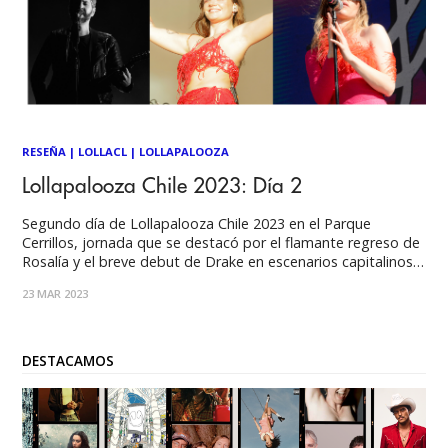
RESEÑA
|
LOLLACL
|
LOLLAPALOOZA
Lollapalooza Chile 2023: Día 2
Segundo día de Lollapalooza Chile 2023 en el Parque
Cerrillos, jornada que se destacó por el flamante regreso de
Rosalía y el breve debut de Drake en escenarios capitalinos.
El sol intenso se mantuvo tan presente como el día anterior,
23 MAR 2023
pero su presencia no impidió que miles de fanáticos se
DESTACAMOS