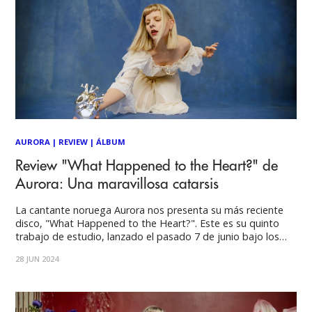
AURORA
|
REVIEW
|
ÁLBUM
Review "What Happened to the Heart?" de
Aurora: Una maravillosa catarsis
La cantante noruega Aurora nos presenta su más reciente
disco, "What Happened to the Heart?". Este es su quinto
trabajo de estudio, lanzado el pasado 7 de junio bajo los
sellos Decca, Glassnote, y Petroleum. Desde su estreno, el
28 JUN 2024
álbum ha recibido muy buenos comentarios por parte de la
crítica