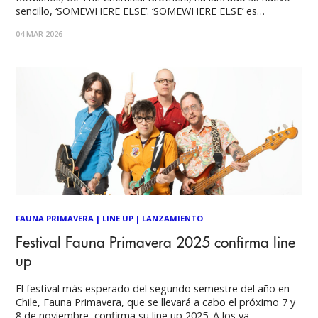
sencillo, ‘SOMEWHERE ELSE’. ‘SOMEWHERE ELSE’ es
TOMORA en su forma más pura. Una destilación de sonido,
04 MAR 2026
mensaje y sonidos superpotentes, el tema está tomado del
próximo álbum del dúo, ‘COME CLOSER’. Comienza
FAUNA PRIMAVERA
|
LINE UP
|
LANZAMIENTO
Festival Fauna Primavera 2025 confirma line
up
El festival más esperado del segundo semestre del año en
Chile, Fauna Primavera, que se llevará a cabo el próximo 7 y
8 de noviembre, confirma su line up 2025. A los ya