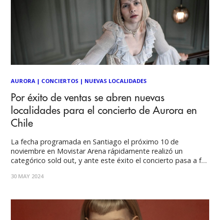
AURORA
|
CONCIERTOS
|
NUEVAS LOCALIDADES
Por éxito de ventas se abren nuevas
localidades para el concierto de Aurora en
Chile
La fecha programada en Santiago el próximo 10 de
noviembre en Movistar Arena rápidamente realizó un
categórico sold out, y ante este éxito el concierto pasa a full
arena, ampliando su capacidad con nuevos tickets que ya
30 MAY 2024
están disponibles a partir en Puntoticket. La superestrella
noruega del pop alternativo AURORA