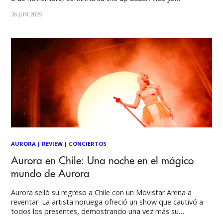
anunciados Stereolab, se unen grandes nombres de la
26 JUN 2025
música internacional como Weezer, Massive Attack,
AURORA, Bloc Party,
AURORA
|
REVIEW
|
CONCIERTOS
Aurora en Chile: Una noche en el mágico
mundo de Aurora
Aurora selló su regreso a Chile con un Movistar Arena a
reventar. La artista noruega ofreció un show que cautivó a
todos los presentes, demostrando una vez más su
impresionante talento. Su capacidad vocal en vivo es