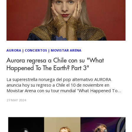
AURORA
|
CONCIERTOS
|
MOVISTAR ARENA
Aurora regresa a Chile con su "What
Happened To The Earth? Part 3"
La superestrella noruega del pop alternativo AURORA
anuncia hoy su regreso a Chile el 10 de noviembre en
Movistar Arena con su tour mundial "What Happened To
The Earth? Part 3" que presenta su último disco que será
27 MAY 2024
editado el 7 de junio ‘WHAT HAPPENED TO THE HEART?’.
En abril