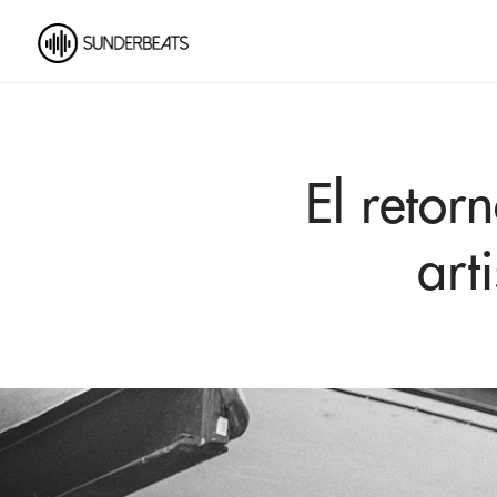
El retor
art