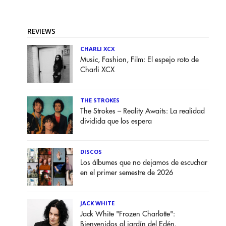
REVIEWS
CHARLI XCX
Music, Fashion, Film: El espejo roto de
Charli XCX
THE STROKES
The Strokes – Reality Awaits: La realidad
dividida que los espera
DISCOS
Los álbumes que no dejamos de escuchar
en el primer semestre de 2026
JACK WHITE
Jack White "Frozen Charlotte":
Bienvenidos al jardín del Edén.