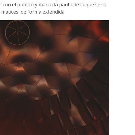
con el público y marcó la pauta de lo que sería
y matices, de forma extendida.