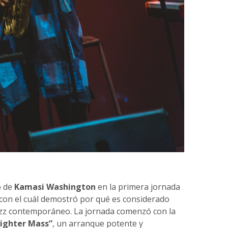
o de
Kamasi Washington
en la primera jornada
o con el cuál demostró por qué es considerado
azz contemporáneo. La jornada comenzó con la
Fighter Mass”
, un arranque potente y