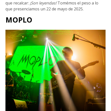
que recalcar:
¡Son leyendas!
Tomémos el peso a lo
que presenciamos un 22 de mayo de 2025.
MOPLO