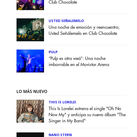
Club Chocolate
USTED SEÑALEMELO
Una noche de emoción y reencuentro;
Usted Señálemelo en Club Chocolate
PULP
“Pulp es otra weá”: Una noche
imborrable en el Movistar Arena
LO MÁS NUEVO
THIS IS LORELEI
This Is Lorelei estrena el single "Oh No
Now My" y anticipa su nuevo álbum "The
Singer in My Band"
NANO STERN