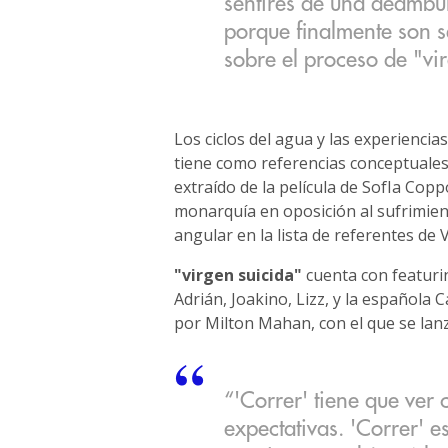
sentires de una deambul
porque finalmente son s
sobre el proceso de "vi
Los ciclos del agua y las experienci
tiene como referencias conceptuales a
extraído de la película de SofIa Copp
monarquía en oposición al sufrimient
angular en la lista de referentes de V
"virgen suicida"
cuenta con featuri
Adrián, Joakino, Lizz, y la española 
por Milton Mahan, con el que se lanza
“'Correr' tiene que ver 
expectativas. 'Correr' e