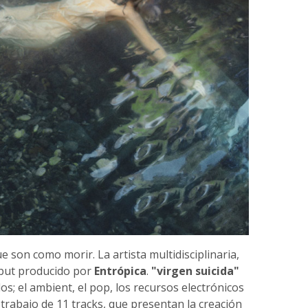
son como morir. La artista multidisciplinaria,
ebut producido por
Entrópica
.
"virgen suicida"
os; el ambient, el pop, los recursos electrónicos
trabajo de 11 tracks, que presentan la creación