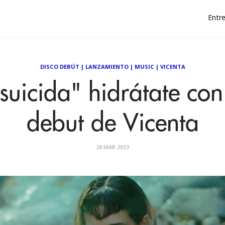
Entre
DISCO DEBÚT
|
LANZAMIENTO
|
MUSIC
|
VICENTA
suicida" hidrátate con
debut de Vicenta
28 MAR 2023