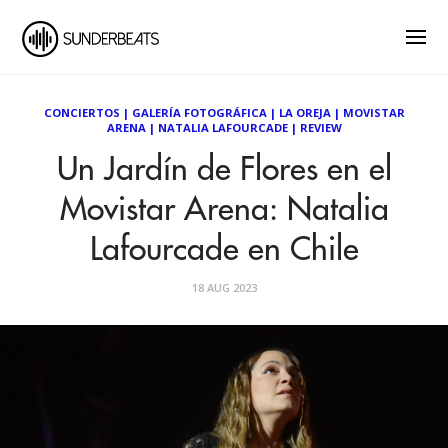
CONCIERTOS
|
GALERÍA FOTOGRÁFICA
|
LA OREJA
|
MOVISTAR
ARENA
|
NATALIA LAFOURCADE
|
REVIEW
Un Jardín de Flores en el
Movistar Arena: Natalia
Lafourcade en Chile
18 AUG 2023