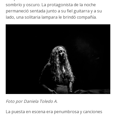
sombrío y oscuro. La protagonista de la noche
permaneció sentada junto a su fiel guitarra y a su
lado, una solitaria lampara le brindó compañía.
Foto por Daniela Toledo A.
La puesta en escena era penumbrosa y canciones