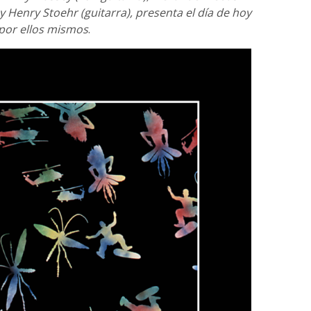
y Henry Stoehr (guitarra), presenta el día de hoy
por ellos mismos
.