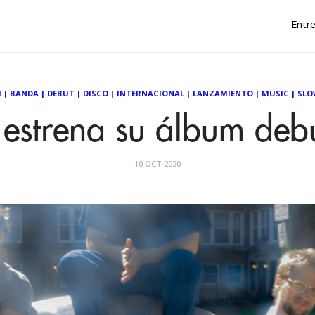
Entre
M
|
BANDA
|
DEBUT
|
DISCO
|
INTERNACIONAL
|
LANZAMIENTO
|
MUSIC
|
SLO
 estrena su álbum deb
10 OCT 2020