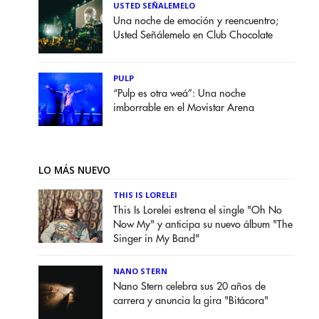
USTED SEÑALEMELO
Una noche de emoción y reencuentro;
Usted Señálemelo en Club Chocolate
PULP
“Pulp es otra weá”: Una noche
imborrable en el Movistar Arena
LO MÁS NUEVO
THIS IS LORELEI
This Is Lorelei estrena el single "Oh No
Now My" y anticipa su nuevo álbum "The
Singer in My Band"
NANO STERN
Nano Stern celebra sus 20 años de
carrera y anuncia la gira "Bitácora"