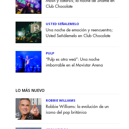
Mosh y catarsis; la noche de Shame en
Club Chocolate
USTED SEÑALEMELO
Una noche de emoción y reencuentro;
Usted Señálemelo en Club Chocolate
PULP
“Pulp es otra weá”: Una noche
imborrable en el Movistar Arena
LO MÁS NUEVO
ROBBIE WILLIAMS
Robbie Williams: la evolución de un
ícono del pop británico