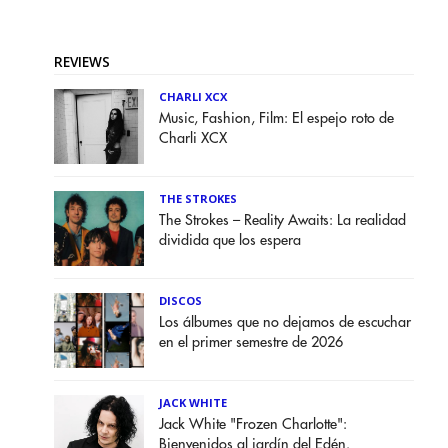
REVIEWS
CHARLI XCX
Music, Fashion, Film: El espejo roto de
Charli XCX
THE STROKES
The Strokes – Reality Awaits: La realidad
dividida que los espera
DISCOS
Los álbumes que no dejamos de escuchar
en el primer semestre de 2026
JACK WHITE
Jack White "Frozen Charlotte":
Bienvenidos al jardín del Edén.