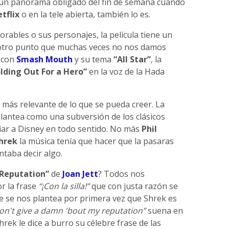
a un panorama obligado del fin de semana cuando
tflix
o en la tele abierta, también lo es.
rables o sus personajes, la película tiene un
 otro punto que muchas veces no nos damos
a con
Smash Mouth
y su tema
“All Star”
, la
lding Out For a Hero”
en la voz de la Hada
 más relevante de lo que se pueda creer. La
plantea como una subversión de los clásicos
iar a Disney en todo sentido. No más
Phil
hrek
la música tenía que hacer que la pasaras
ntaba decir algo.
 Reputation”
de
Joan Jett
? Todos nos
r la frase
“¡Con la silla!”
que con justa razón se
e se nos plantea por primera vez que Shrek es
don't give a damn 'bout my reputation”
suena en
rek le dice a burro su célebre frase de las