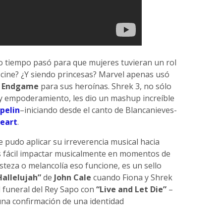
o tiempo pasó para que mujeres tuvieran un rol
l cine? ¿Y siendo princesas? Marvel apenas usó
n
Endgame
para sus heroínas. Shrek 3, no sólo
y empoderamiento, les dio un mashup increíble
pelin
–iniciando desde el canto de Blancanieves-
eart
.
e pudo aplicar su irreverencia musical hacia
s fácil impactar musicalmente en momentos de
isteza o melancolía eso funcione, es un sello
Hallelujah”
de
John Cale
cuando Fiona y Shrek
el funeral del Rey Sapo con
“Live and Let Die”
–
na confirmación de una identidad