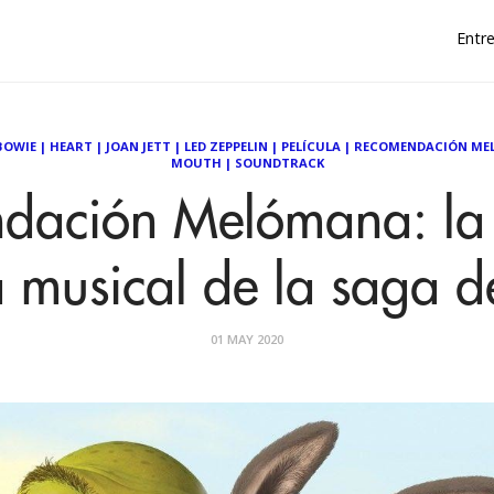
Entre
BOWIE
|
HEART
|
JOAN JETT
|
LED ZEPPELIN
|
PELÍCULA
|
RECOMENDACIÓN ME
MOUTH
|
SOUNDTRACK
dación Melómana: la i
a musical de la saga d
01 MAY 2020