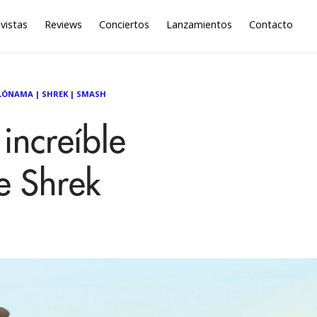
vistas
Reviews
Conciertos
Lanzamientos
Contacto
LÓNAMA
|
SHREK
|
SMASH
ncreíble
e Shrek