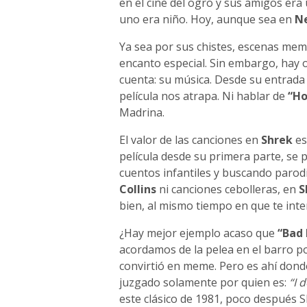
en el cine del ogro y sus amigos er
uno era niño. Hoy, aunque sea en
Ne
Ya sea por sus chistes, escenas memo
encanto especial. Sin embargo, hay
cuenta: su música. Desde su entrad
película nos atrapa. Ni hablar de
“Ho
Madrina.
El valor de las canciones en
Shrek
es
película desde su primera parte, se 
cuentos infantiles y buscando parod
Collins
ni canciones cebolleras, en
S
bien, al mismo tiempo en que te inte
¿Hay mejor ejemplo acaso que
“Bad
acordamos de la pelea en el barro po
convirtió en meme. Pero es ahí dond
juzgado solamente por quien es:
“I 
este clásico de 1981, poco después Sh