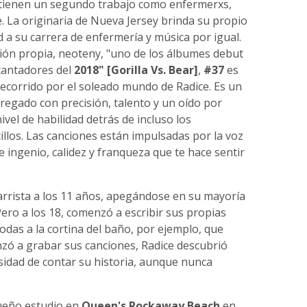
tienen un segundo trabajo como enfermerxs,
. La originaria de Nueva Jersey brinda su propio
ad a su carrera de enfermería y música por igual.
ón propia, neoteny, "uno de los álbumes debut
cantadores del
2018" [Gorilla Vs. Bear]
,
#37
es
recorrido por el soleado mundo de Radice. Es un
regado con precisión, talento y un oído por
el de habilidad detrás de incluso los
os. Las canciones están impulsadas por la voz
e ingenio, calidez y franqueza que te hace sentir
rista a los 11 años, apegándose en su mayoría
Pero a los 18, comenzó a escribir sus propias
das a la cortina del baño, por ejemplo, que
zó a grabar sus canciones, Radice descubrió
idad de contar su historia, aunque nunca
eño estudio en
Queen's Rockaway Beach
en