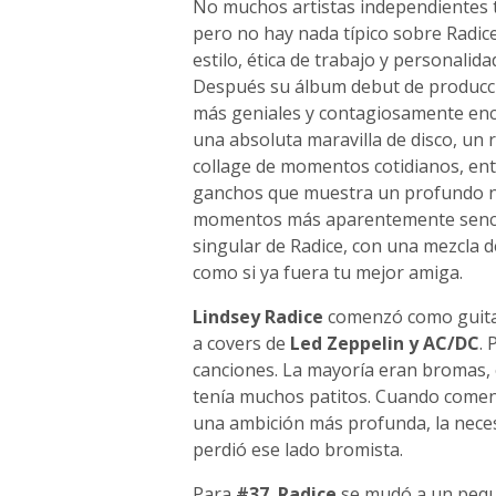
No muchos artistas independientes 
pero no hay nada típico sobre Radice
estilo, ética de trabajo y personalid
Después su álbum debut de producci
más geniales y contagiosamente en
una absoluta maravilla de disco, un 
collage de momentos cotidianos, ent
ganchos que muestra un profundo niv
momentos más aparentemente sencill
singular de Radice, con una mezcla d
como si ya fuera tu mejor amiga.
Lindsey Radice
comenzó como guitar
a covers de
Led Zeppelin y AC/DC
. 
canciones. La mayoría eran bromas, o
tenía muchos patitos. Cuando comen
una ambición más profunda, la neces
perdió ese lado bromista.
Para
#37
,
Radice
se mudó a un pequ