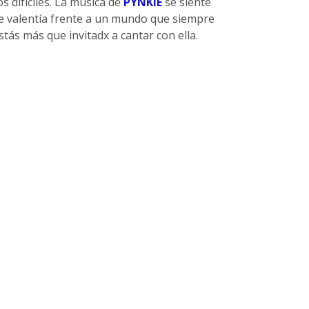
s difíciles. La música de
PYNKIE
se siente
de valentía frente a un mundo que siempre
stás más que invitadx a cantar con ella.