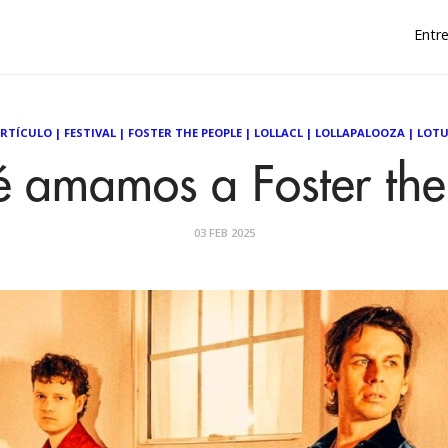
Entre
RTÍCULO
|
FESTIVAL
|
FOSTER THE PEOPLE
|
LOLLACL
|
LOLLAPALOOZA
|
LOT
é amamos a Foster the
03 FEB 2025