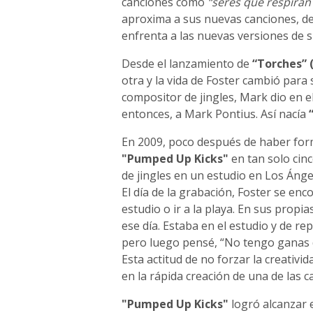
canciones como
“seres que respiran 
aproxima a sus nuevas canciones, de 
enfrenta a las nuevas versiones de s
Desde el lanzamiento de
“Torches” 
otra y la vida de Foster cambió para
compositor de jingles, Mark dio en el
entonces, a Mark Pontius. Así nacía
En 2009, poco después de haber for
"Pumped Up Kicks"
en tan solo cin
de jingles en un estudio en Los Ánge
El día de la grabación, Foster se enc
estudio o ir a la playa. En sus propi
ese día. Estaba en el estudio y de rep
pero luego pensé, “No tengo ganas d
Esta actitud de no forzar la creativi
en la rápida creación de una de las c
"Pumped Up Kicks"
logró alcanzar 