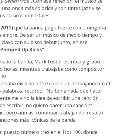
y tienen vida”
. Con esa reflexión, el músico se
una onda más colorida y con tintes jazz y se
us clásicos inmortales.
(2011)
que la banda pegó fuerte como ninguna
 siempre. De ser un músico de medio tiempo y
 clavo con su disco debut junto, en ese
“Pumped Up Kicks”
.
mado la banda, Mark Foster escribió y grabó
co horas, mientras trabajaba como compositor
les.
ontraba dividido entre continuar trabajando en el
as palabras, recordó: "No tenía nada que hacer
ente me vino la idea de escribir una canción...
e escribir, no quiero hacer una canción”.
dad, pero aun así continuar trabajando, resultó
anciones más icónicas de la banda.
el puesto número tres en el Hot 100, donde