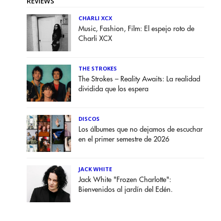
REVIEWS
CHARLI XCX
Music, Fashion, Film: El espejo roto de
Charli XCX
THE STROKES
The Strokes – Reality Awaits: La realidad
dividida que los espera
DISCOS
Los álbumes que no dejamos de escuchar
en el primer semestre de 2026
JACK WHITE
Jack White "Frozen Charlotte":
Bienvenidos al jardín del Edén.