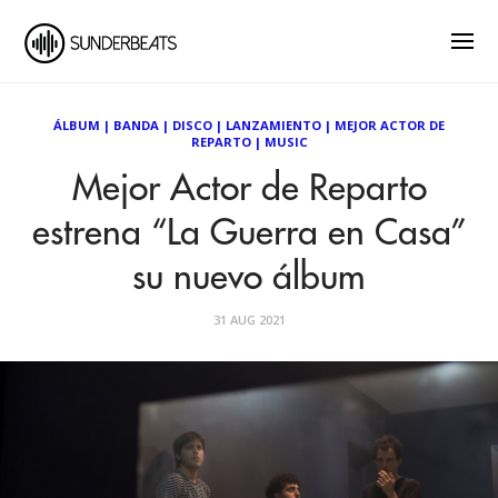
ÁLBUM
|
BANDA
|
DISCO
|
LANZAMIENTO
|
MEJOR ACTOR DE
REPARTO
|
MUSIC
Mejor Actor de Reparto
estrena “La Guerra en Casa”
su nuevo álbum
31 AUG 2021