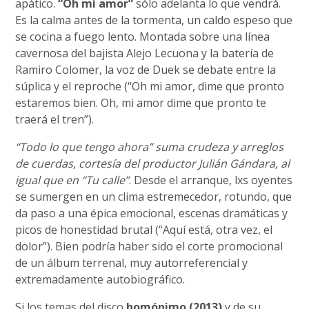
apático.
“Oh mi amor”
sólo adelanta lo que vendrá.
Es la calma antes de la tormenta, un caldo espeso que
se cocina a fuego lento. Montada sobre una línea
cavernosa del bajista Alejo Lecuona y la batería de
Ramiro Colomer, la voz de Duek se debate entre la
súplica y el reproche (“Oh mi amor, dime que pronto
estaremos bien. Oh, mi amor dime que pronto te
traerá el tren”).
“Todo lo que tengo ahora” suma crudeza y arreglos
de cuerdas, cortesía del productor Julián Gándara, al
igual que en “Tu calle”
. Desde el arranque, lxs oyentes
se sumergen en un clima estremecedor, rotundo, que
da paso a una épica emocional, escenas dramáticas y
picos de honestidad brutal (“Aquí está, otra vez, el
dolor”). Bien podría haber sido el corte promocional
de un álbum terrenal, muy autorreferencial y
extremadamente autobiográfico.
Si los temas del disco
homónimo (2013)
y de su