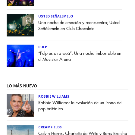
USTED SEÑALEMELO
Una noche de emoción y reencuentro; Usted
Señálemelo en Club Chocolate
PULP
“Pulp es otra weá”: Una noche imborrable en
el Movistar Arena
LO MÁS NUEVO
ROBBIE WILLIAMS
Robbie Williams: la evolución de un ícono del
pop británico
CREAMFIELDS
Calvin Harris, Charlotte de Witte y Boris Brejcha