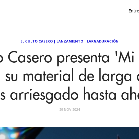
Entre
EL CULTO CASERO
|
LANZAMIENTO
|
LARGADURACIÓN
to Casero presenta 'Mi
 su material de larga
s arriesgado hasta ah
29 NOV 2024