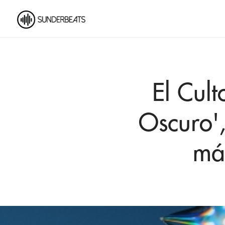
El Cul
Oscuro',
má