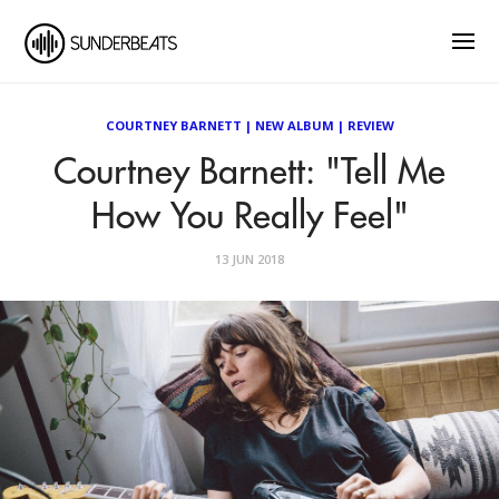
COURTNEY BARNETT
|
NEW ALBUM
|
REVIEW
Courtney Barnett: "Tell Me
How You Really Feel"
13 JUN 2018