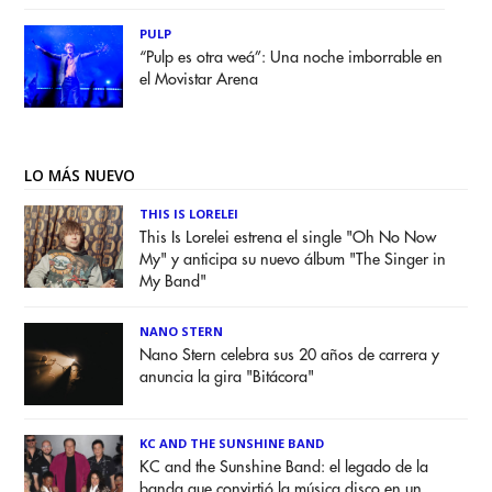
PULP
“Pulp es otra weá”: Una noche imborrable en
el Movistar Arena
LO MÁS NUEVO
THIS IS LORELEI
This Is Lorelei estrena el single "Oh No Now
My" y anticipa su nuevo álbum "The Singer in
My Band"
NANO STERN
Nano Stern celebra sus 20 años de carrera y
anuncia la gira "Bitácora"
KC AND THE SUNSHINE BAND
KC and the Sunshine Band: el legado de la
banda que convirtió la música disco en un