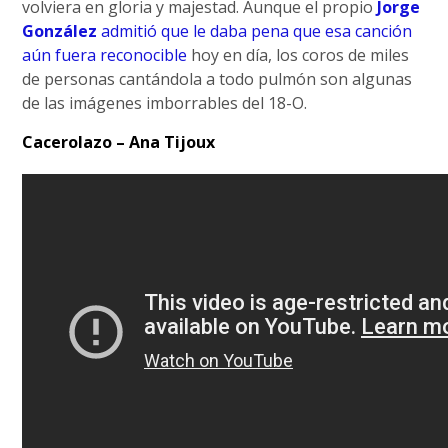
volviera en gloria y majestad. Aunque el propio
Jorge
González
admitió que le daba pena que esa canción
aún fuera reconocible
hoy en día, los coros de miles
de personas cantándola a todo pulmón son algunas
de las imágenes imborrables del 18-O.
Cacerolazo – Ana Tijoux