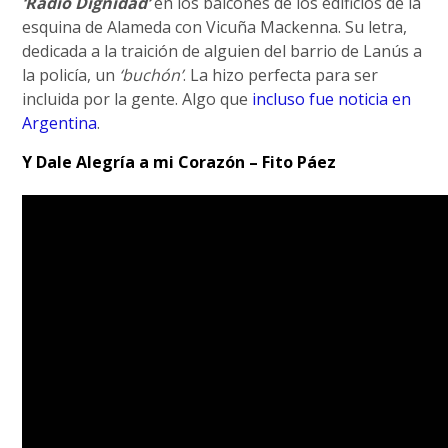
‘Radio Dignidad’
en los balcones de los edificios de la
esquina de Alameda con Vicuña Mackenna. Su letra,
dedicada a la traición de alguien del barrio de Lanús a
la policía, un
‘buchón’
. La hizo perfecta para ser
incluida por la gente. Algo que
incluso fue noticia en
Argentina
.
Y Dale Alegría a mi Corazón – Fito Páez