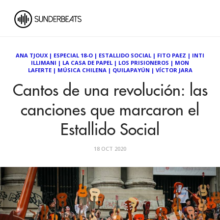
ANA TJOUX
|
ESPECIAL 18-O
|
ESTALLIDO SOCIAL
|
FITO PAEZ
|
INTI
ILLIMANI
|
LA CASA DE PAPEL
|
LOS PRISIONEROS
|
MON
LAFERTE
|
MÚSICA CHILENA
|
QUILAPAYÚN
|
VÍCTOR JARA
Cantos de una revolución: las
canciones que marcaron el
Estallido Social
18 OCT 2020