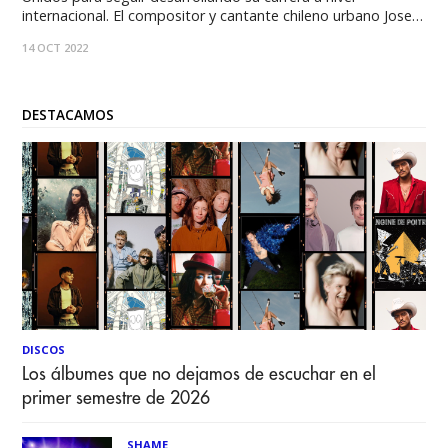
internacional. El compositor y cantante chileno urbano Jose
Freire, conocido en la escena nacional e internacional como
14 OCT 2022
El Oriental10, acaba de estrenar su single “Illuminati” junto al
reconocido Malito Malozo. “Con Malito tenemos una
DESTACAMOS
DISCOS
Los álbumes que no dejamos de escuchar en el
primer semestre de 2026
SHAME