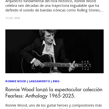
Arquitecto fundamental del rock histórico, Ronnie Wood
celebra seis décadas de una trayectoria inigualable que ha
definido el sonido de bandas icónicas como Rolling Stones,
The Birds, The Jeff Beck Group y Faces, además de su
27 JUL 2026
brillante catálogo solista. Este concierto se presenta como
un encuentro íntimo e histórico para
RONNIE WOOD
|
LANZAMIENTO
|
BMG
Ronnie Wood lanzó la espectacular colección
Fearless: Anthology 1965-2025.
Ronnie Wood, uno de los guitar heroes y compositores más