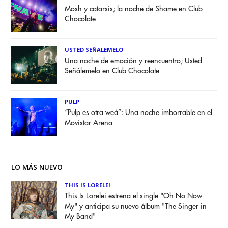
Mosh y catarsis; la noche de Shame en Club
Chocolate
USTED SEÑALEMELO
Una noche de emoción y reencuentro; Usted
Señálemelo en Club Chocolate
PULP
“Pulp es otra weá”: Una noche imborrable en el
Movistar Arena
LO MÁS NUEVO
THIS IS LORELEI
This Is Lorelei estrena el single "Oh No Now
My" y anticipa su nuevo álbum "The Singer in
My Band"