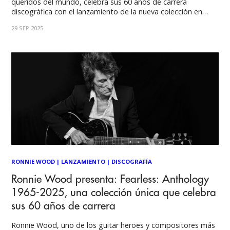
queridos del mundo, celebra sus 60 años de carrera
discográfica con el lanzamiento de la nueva colección en
doble vinilo y doble CD, Fearless: Anthology 1965-2025. La
29 SEP 2025
antología, cuidadosamente seleccionada, incluye canciones
clave de los siete álbumes de estudio solistas
RONNIE WOOD
|
LANZAMIENTO
|
DISCOGRAFÍA
Ronnie Wood presenta: Fearless: Anthology
1965-2025, una colección única que celebra
sus 60 años de carrera
Ronnie Wood, uno de los guitar heroes y compositores más