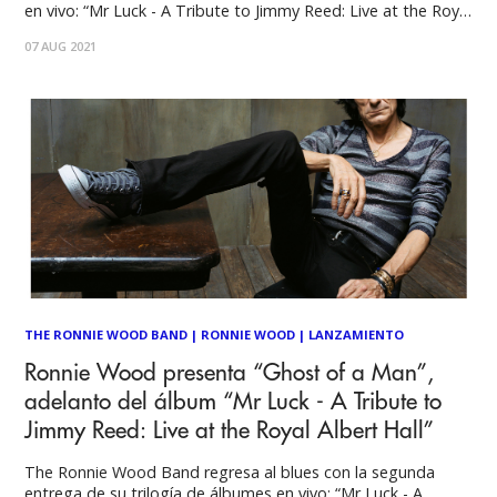
en vivo: “Mr Luck - A Tribute to Jimmy Reed: Live at the Royal
Albert Hall”. Ronnie y amigos hacen el cover del tema
07 AUG 2021
"Shame, Shame, Shame" de Jimmy Reed,
THE RONNIE WOOD BAND
|
RONNIE WOOD
|
LANZAMIENTO
Ronnie Wood presenta “Ghost of a Man”,
adelanto del álbum “Mr Luck - A Tribute to
Jimmy Reed: Live at the Royal Albert Hall”
The Ronnie Wood Band regresa al blues con la segunda
entrega de su trilogía de álbumes en vivo: “Mr Luck - A