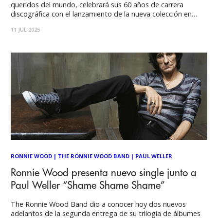
queridos del mundo, celebrará sus 60 años de carrera
discográfica con el lanzamiento de la nueva colección en
doble vinilo y doble CD, Fearless: Anthology 1965-2025. La
11 JUL 2025
antología, cuidadosamente seleccionada, incluye canciones
clave de los siete álbumes de estudio solistas
RONNIE WOOD
|
THE RONNIE WOOD BAND
|
PAUL WELLER
Ronnie Wood presenta nuevo single junto a
Paul Weller “Shame Shame Shame”
The Ronnie Wood Band dio a conocer hoy dos nuevos
adelantos de la segunda entrega de su trilogía de álbumes