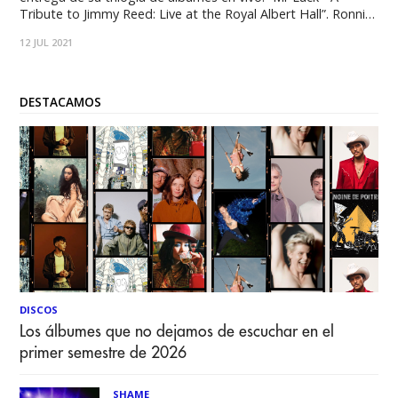
Tribute to Jimmy Reed: Live at the Royal Albert Hall”. Ronnie
les da a los fanáticos un adelanto del último track del álbum
12 JUL 2021
“Ghost of a Man”. Una
DESTACAMOS
DISCOS
Los álbumes que no dejamos de escuchar en el
primer semestre de 2026
SHAME