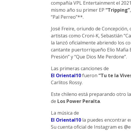
compañía VPL Entertainment el 2021
mismo año su primer EP
“Tripping”
“Pal Perreo”**.
José Freire, oriundo de Concepción
artistas como Croni-K, Sebastián “Can
la lanzó oficialmente abriendo los con
cantante puertorriqueño Elio Mafia 
Presión” y “Que Dios Me Perdone”.
Las primeras canciones de
El Oriental10
fueron
“Tu te la Vive
Carlitos Rossy.
Este chileno está preparando otro la
de
Los Power Peralta
.
La música de
El Oriental10
la puedes encontrar en
Su cuenta oficial de Instagram es @e