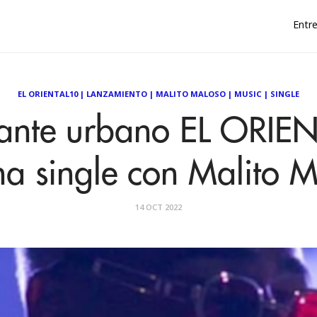
Entre
EL ORIENTAL10
|
LANZAMIENTO
|
MALITO MALOSO
|
MUSIC
|
SINGLE
tante urbano EL ORIE
na single con Malito 
14 OCT 2022