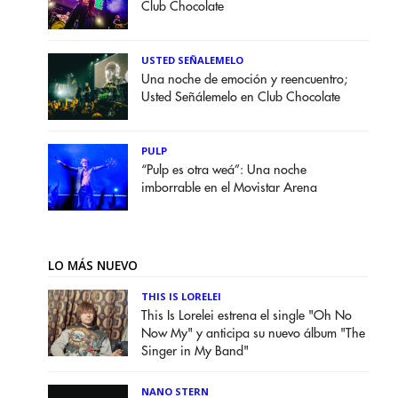
Club Chocolate
USTED SEÑALEMELO
Una noche de emoción y reencuentro;
Usted Señálemelo en Club Chocolate
PULP
“Pulp es otra weá”: Una noche
imborrable en el Movistar Arena
LO MÁS NUEVO
THIS IS LORELEI
This Is Lorelei estrena el single "Oh No
Now My" y anticipa su nuevo álbum "The
Singer in My Band"
NANO STERN