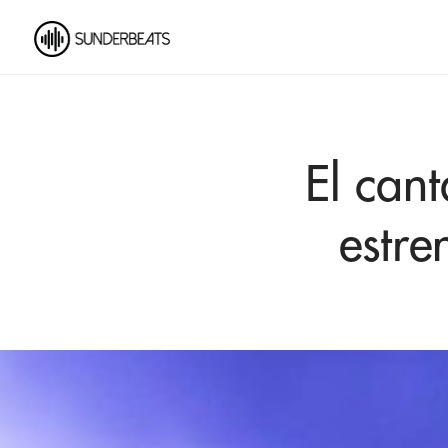
El can
estre