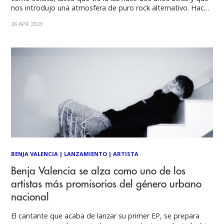
nos introdujo una atmosfera de puro rock alternativo. Hace
un par de semanas, la artista porteña hizo su vuelta a las
26 APR 2023
pistas con el single “Ser Anti”, un
BENJA VALENCIA
|
LANZAMIENTO
|
ARTISTA
Benja Valencia se alza como uno de los
artistas más promisorios del género urbano
nacional
El cantante que acaba de lanzar su primer EP, se prepara