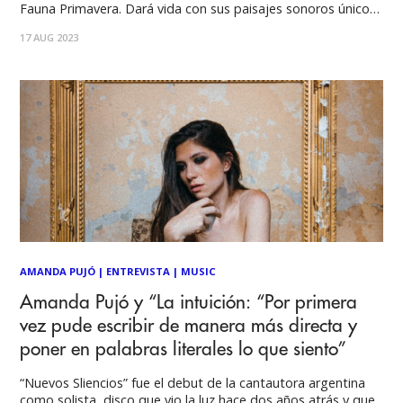
Fauna Primavera. Dará vida con sus paisajes sonoros únicos
y ritmos maravillosos en una presentación única el sábado
17 AUG 2023
25 de noviembre. FKJ es un artista discográfico con ventas
AMANDA PUJÓ
|
ENTREVISTA
|
MUSIC
Amanda Pujó y “La intuición: “Por primera
vez pude escribir de manera más directa y
poner en palabras literales lo que siento”
“Nuevos Sliencios” fue el debut de la cantautora argentina
como solista, disco que vio la luz hace dos años atrás y que