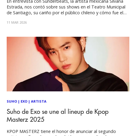
En entrevista con Sunderbeats, la artista mexicana Silvana
Estrada, nos contó sobre sus shows en el Teatro Municipal
de Santiago, su cariño por el público chileno y cómo fue el
proceso detrás de su último álbum de estudio Vendrán
11 MAR 2026
suaves lluvias, lanzado en octubre del 2025. Silvana regresa a
Chile
SUHO
|
EXO
|
ARTISTA
Suho de Exo se une al lineup de Kpop
Masterz 2025
KPOP MASTERZ tiene el honor de anunciar al segundo