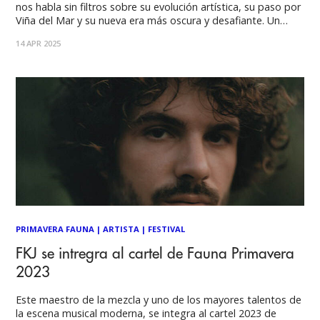
nos habla sin filtros sobre su evolución artística, su paso por
Viña del Mar y su nueva era más oscura y desafiante. Un
viaje íntimo entre el pop, la performance y la libertad de ser.
14 APR 2025
Por: Savka Martinic Hola,
PRIMAVERA FAUNA
|
ARTISTA
|
FESTIVAL
FKJ se intregra al cartel de Fauna Primavera
2023
Este maestro de la mezcla y uno de los mayores talentos de
la escena musical moderna, se integra al cartel 2023 de