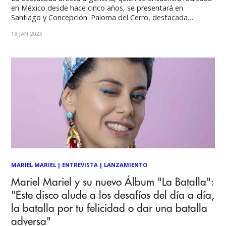
en México desde hace cinco años, se presentará en
Santiago y Concepción. Paloma del Cerro, destacada
cantante, compositora y productora argentina, regresa a
18 JAN 2023
Chile para encabezar el concierto "Encuentro Electroflok
Internacional" y ofrecer su reconocido taller "Canto
Medicina". Tras su última visita
MARIEL MARIEL
|
ENTREVISTA
|
LANZAMIENTO
Mariel Mariel y su nuevo Álbum "La Batalla":
"Este disco alude a los desafíos del día a día,
la batalla por tu felicidad o dar una batalla
adversa"