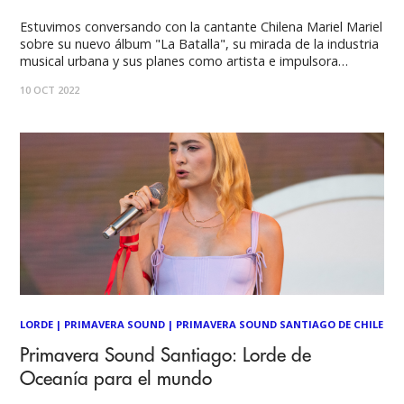
Estuvimos conversando con la cantante Chilena Mariel Mariel
sobre su nuevo álbum "La Batalla", su mirada de la industria
musical urbana y sus planes como artista e impulsora
feminista musical en Chile. Mariel Mariel viene a presentarnos
10 OCT 2022
su nuevo álbum "La batalla", después de su paso por
México y contar
LORDE
|
PRIMAVERA SOUND
|
PRIMAVERA SOUND SANTIAGO DE CHILE
Primavera Sound Santiago: Lorde de
Oceanía para el mundo