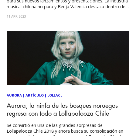
para sus nuevos lanzamientos y presentaciones. La industria
musical chilena no para y Benja Valencia destaca dentro de
la nueva camada de artistas urbanos. Actualmente, el
11 APR 2023
responsable del hit “Déjate ver” y “Asiento pá tras” está
sonando fuerte en
AURORA
|
ARTÍCULO
|
LOLLACL
Aurora, la ninfa de los bosques noruegos
regresa con todo a Lollapalooza Chile
Se convirtió en una de las grandes sorpresas de
Lollapalooza Chile 2018 y ahora busca su consolidación en