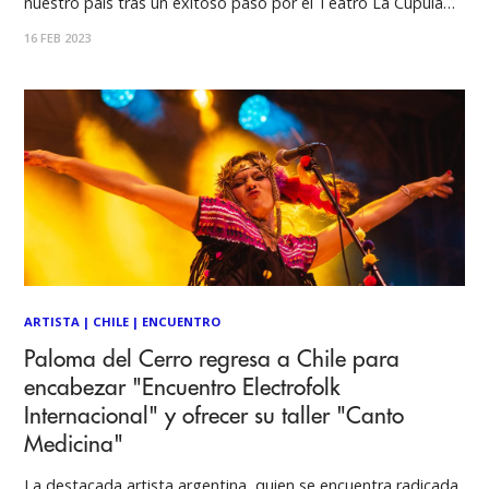
nuestro país tras un exitoso paso por el Teatro La Cúpula
en 2019. Esta vez de la mano de su más reciente álbum The
16 FEB 2023
Gods We Can Touch que promete tenernos a
ARTISTA
|
CHILE
|
ENCUENTRO
Paloma del Cerro regresa a Chile para
encabezar "Encuentro Electrofolk
Internacional" y ofrecer su taller "Canto
Medicina"
La destacada artista argentina, quien se encuentra radicada