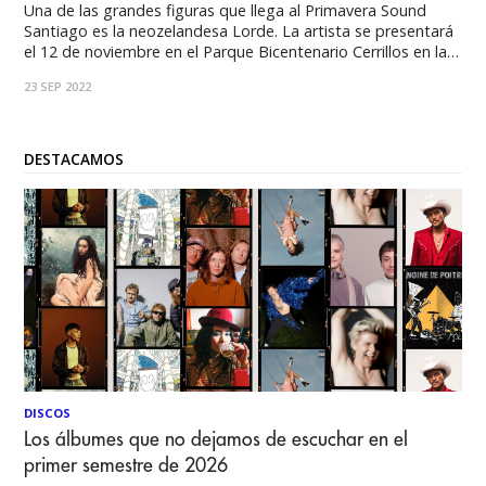
Una de las grandes figuras que llega al Primavera Sound
Santiago es la neozelandesa Lorde. La artista se presentará
el 12 de noviembre en el Parque Bicentenario Cerrillos en la
primera de las jornadas más importantes del festival. Lorde
23 SEP 2022
llega en su gira Solar Power Tour que comenzó el 3
DESTACAMOS
DISCOS
Los álbumes que no dejamos de escuchar en el
primer semestre de 2026