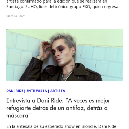
artista confirmado para la edición que se realizará en
Santiago: SUHO, líder del icónico grupo EXO, quien regresará
a Chile para presentarse como solista con un show único e
08 MAY 2025
inolvidable. Reconocido por su talento multifacético, su
carisma sobre el escenario y
DANI RIDE
|
ENTREVISTA
|
ARTISTA
Entrevista a Dani Ride: “A veces es mejor
refugiarte detrás de un antifaz, detrás a
máscara"
En la antesala de su esperado show en Blondie, Dani Ride