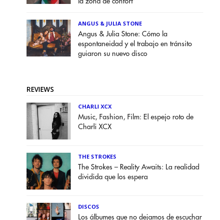
la zona de confort”
ANGUS & JULIA STONE
Angus & Julia Stone: Cómo la
espontaneidad y el trabajo en tránsito
guiaron su nuevo disco
REVIEWS
CHARLI XCX
Music, Fashion, Film: El espejo roto de
Charli XCX
THE STROKES
The Strokes – Reality Awaits: La realidad
dividida que los espera
DISCOS
Los álbumes que no dejamos de escuchar