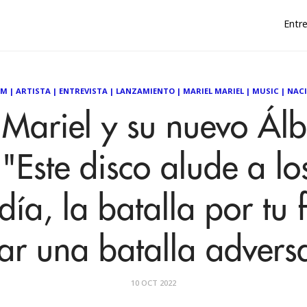
Entre
UM
|
ARTISTA
|
ENTREVISTA
|
LANZAMIENTO
|
MARIEL MARIEL
|
MUSIC
|
NAC
 Mariel y su nuevo Ál
 "Este disco alude a lo
día, la batalla por tu 
ar una batalla advers
10 OCT 2022