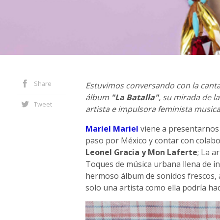
Share
Estuvimos conversando con la cant
álbum
"La Batalla"
, su mirada de l
Tweet
artista e impulsora feminista musica
Mariel Mariel
viene a presentarno
paso por México y contar con colab
Leonel Gracia y Mon Laferte
; La a
Toques de música urbana llena de i
hermoso álbum de sonidos frescos, a
solo una artista como ella podría hac