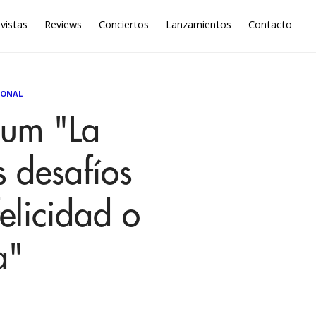
vistas
Reviews
Conciertos
Lanzamientos
Contacto
IONAL
bum "La
s desafíos
felicidad o
a"