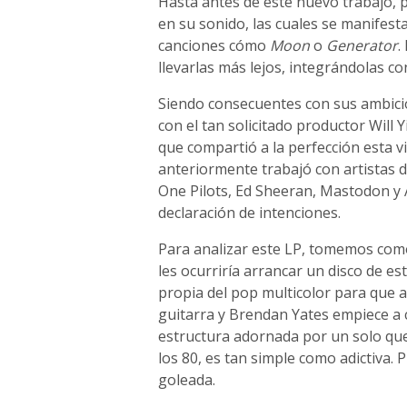
Hasta antes de este nuevo trabajo, 
en su sonido, las cuales se manifest
canciones cómo
Moon
o
Generator
.
llevarlas más lejos, integrándolas c
Siendo consecuentes con sus ambicion
con el tan solicitado productor Will
que compartió a la perfección esta v
anteriormente trabajó con artistas 
One Pilots, Ed Sheeran, Mastodon y 
declaración de intenciones.
Para analizar este LP, tomemos com
les ocurriría arrancar un disco de e
propia del pop multicolor para que 
guitarra y Brendan Yates empiece a
estructura adornada por un solo que
los 80, es tan simple como adictiva.
goleada.