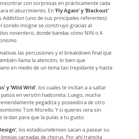
 encontrar con sorpresas en prácticamente cada
para el aburrimiento. En
‘Fly Again’ y ‘Blackout’
 Addiction (uno de sus principales referentes).
 sonido insigne se construyó gracias al
ativo noventero, donde bandas cómo NIN o A
gonismo.
mativas las percusiones y el breakdown final que
también llama la atención, lo bien que
iano en medio de un tema tan trepidante y hasta
ss’ y ‘Wild Wrld’
, los cuales te incitan a a saltar
s pasos en versión hadcoreta. Luego, mucha
 tremendamente pegadiza y poseedora de otro
ismísimo Tom Morello. Y si quieres cera sin
te la dan para que la pulas a tu gusto.
Design’
, los estadounidenses sacan a pasear su
limpias cargadas de chorus. Por ahí transita