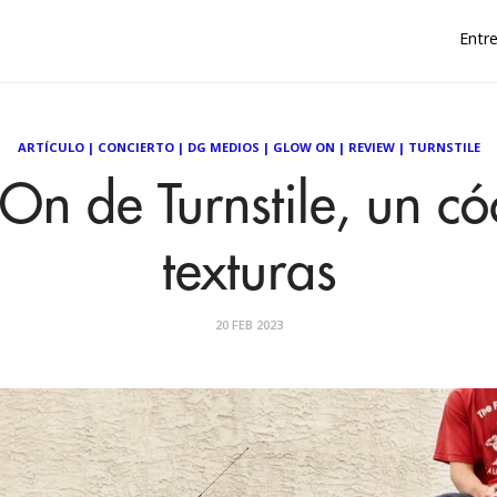
Entre
ARTÍCULO
|
CONCIERTO
|
DG MEDIOS
|
GLOW ON
|
REVIEW
|
TURNSTILE
n de Turnstile, un có
texturas
20 FEB 2023