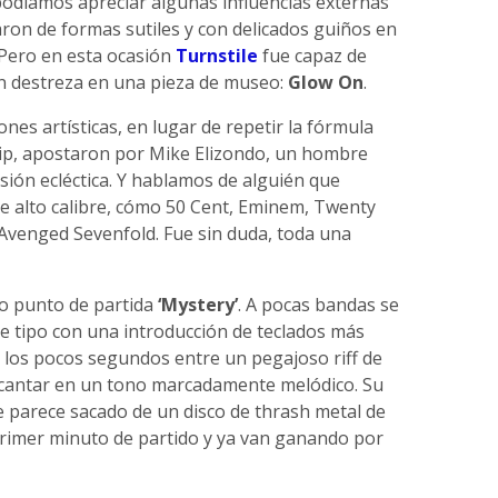
podíamos apreciar algunas influencias externas
aron de formas sutiles y con delicados guiños en
 Pero en esta ocasión
Turnstile
fue capaz de
on destreza en una pieza de museo:
Glow On
.
es artísticas, en lugar de repetir la fórmula
 Yip, apostaron por Mike Elizondo, un hombre
isión ecléctica. Y hablamos de alguién que
de alto calibre, cómo 50 Cent, Eminem, Twenty
Avenged Sevenfold. Fue sin duda, toda una
o punto de partida
‘Mystery’
. A pocas bandas se
ste tipo con una introducción de teclados más
a los pocos segundos entre un pegajoso riff de
 cantar en un tono marcadamente melódico. Su
 parece sacado de un disco de thrash metal de
 Primer minuto de partido y ya van ganando por