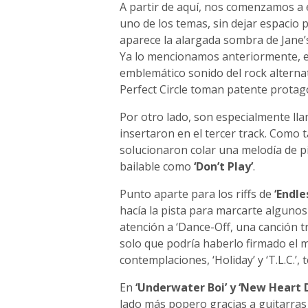
A partir de aquí, nos comenzamos a
uno de los temas, sin dejar espacio 
aparece la alargada sombra de Jane’s
Ya lo mencionamos anteriormente, el
emblemático sonido del rock altern
Perfect Circle toman patente prota
Por otro lado, son especialmente lla
insertaron en el tercer track. Como 
solucionaron colar una melodía de p
bailable como
‘Don’t Play’
.
Punto aparte para los riffs de
‘Endle
hacía la pista para marcarte alguno
atención a ‘Dance-Off, una canción
solo que podría haberlo firmado el m
contemplaciones, ‘Holiday’ y ‘T.L.C.’, 
En
‘Underwater Boi’ y ‘New Heart 
lado más popero gracias a guitarras 