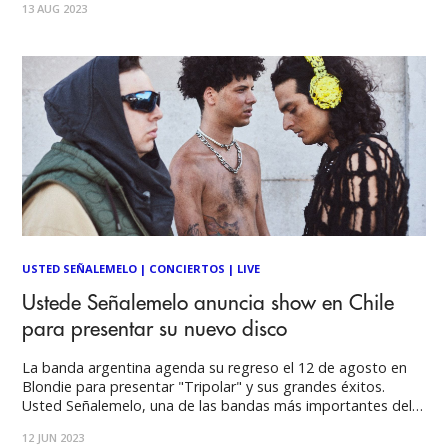
13 AUG 2023
base de potencia escénica y cercanía con sus fans. Por José
Tomás Prado Foto por Luis Marchant
USTED SEÑALEMELO
|
CONCIERTOS
|
LIVE
Ustede Señalemelo anuncia show en Chile
para presentar su nuevo disco
La banda argentina agenda su regreso el 12 de agosto en
Blondie para presentar "Tripolar" y sus grandes éxitos.
Usted Señalemelo, una de las bandas más importantes del
panorama musical argentino vuelve a Chile para presentar su
12 JUN 2023
nuevo material "Tripolar", disco que ha cosechado buenas