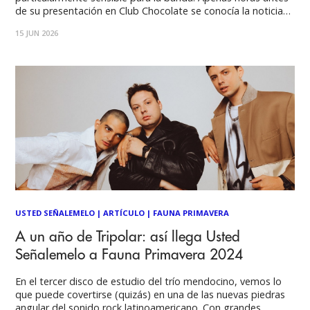
de su presentación en Club Chocolate se conocía la noticia
del fallecimiento de Lucas Vignale, realizador audiovisual,
15 JUN 2026
guionista y amigo cercano del grupo, quien perdió la vida en
el accidente de helicóptero ocurrido en
USTED SEÑALEMELO
|
ARTÍCULO
|
FAUNA PRIMAVERA
A un año de Tripolar: así llega Usted
Señalemelo a Fauna Primavera 2024
En el tercer disco de estudio del trío mendocino, vemos lo
que puede covertirse (quizás) en una de las nuevas piedras
angular del sonido rock latinoamericano. Con grandes