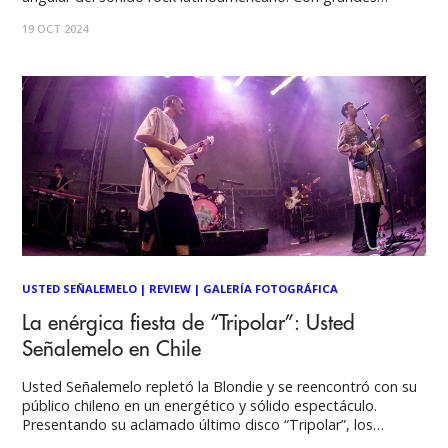
colaboraciones y un cuidado trabajo de producción, el
19 OCT 2024
álbum terminó de consolidar una carrera que parece seguir
en constante ascenso. Por: José
USTED SEÑALEMELO
|
REVIEW
|
GALERÍA FOTOGRÁFICA
La enérgica fiesta de “Tripolar”: Usted
Señalemelo en Chile
Usted Señalemelo repletó la Blondie y se reencontró con su
público chileno en un energético y sólido espectáculo.
Presentando su aclamado último disco “Tripolar”, los
mendocinos encendieron la noche del sábado capitalino a