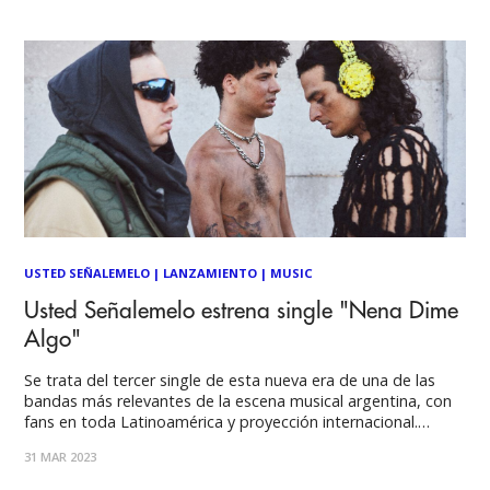
críticas y que muestra un
USTED SEÑALEMELO
|
LANZAMIENTO
|
MUSIC
Usted Señalemelo estrena single "Nena Dime
Algo"
Se trata del tercer single de esta nueva era de una de las
bandas más relevantes de la escena musical argentina, con
fans en toda Latinoamérica y proyección internacional.
“Nena, dime algo.” es una sutil balada, que llega después de
31 MAR 2023
“Nuevo Comienzo” y “Las Flores Sangran”. Juntas, las tres
canciones