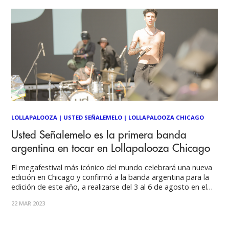
LOLLAPALOOZA
|
USTED SEÑALEMELO
|
LOLLAPALOOZA CHICAGO
Usted Señalemelo es la primera banda
argentina en tocar en Lollapalooza Chicago
El megafestival más icónico del mundo celebrará una nueva
edición en Chicago y confirmó a la banda argentina para la
edición de este año, a realizarse del 3 al 6 de agosto en el
emblemático Grant Park. De esta manera, el grupo liderado
22 MAR 2023
por Juan, Lucca y Cocó será el