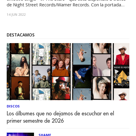
de Night Street Records/Warner Records. Con la portada
dibujada a mano y la habilidad de evocar el dolor a través de
14 JUN 2022
la letra, la balada muestra a
DESTACAMOS
DISCOS
Los álbumes que no dejamos de escuchar en el
primer semestre de 2026
SHAME