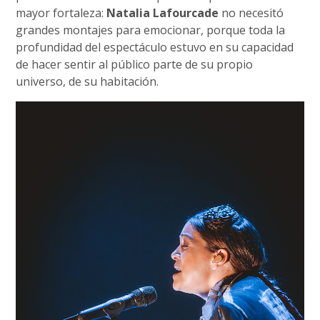
mayor fortaleza:
Natalia Lafourcade
no necesitó
grandes montajes para emocionar, porque toda la
profundidad del espectáculo estuvo en su capacidad
de hacer sentir al público parte de su propio
universo, de su habitación.