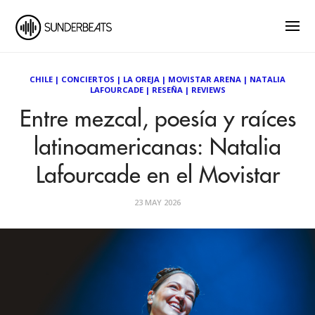
CHILE
|
CONCIERTOS
|
LA OREJA
|
MOVISTAR ARENA
|
NATALIA
LAFOURCADE
|
RESEÑA
|
REVIEWS
Entre mezcal, poesía y raíces
latinoamericanas: Natalia
Lafourcade en el Movistar
23 MAY 2026