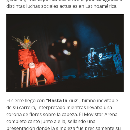
distintas luchas sociales actuales en Latinoamérica.
El cierre llegó con
“Hasta la raíz”
, himno inevitable
de su carrera, interpretado mientras llevaba una
corona de flores sobre la cabeza. El Movistar Arena
completo cantó junto a ella, sellando una
presentación donde la simpleza fue precisamente su