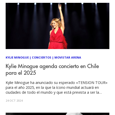
KYLIE MINOGUE
|
CONCIERTOS
|
MOVISTAR ARENA
Kylie Minogue agenda concierto en Chile
para el 2025
Kylie Minogue ha anunciado su esperado «TENSION TOUR»
para el año 2025, en la que la ícono mundial actuará en
ciudades de todo el mundo y que está prevista a ser la
mayor gira de Kylie desde 2011. El tour mundial, que
24 OCT 2024
comenzará en su país natal, Australia, en febrero,