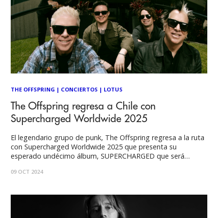
THE OFFSPRING
|
CONCIERTOS
|
LOTUS
The Offspring regresa a Chile con
Supercharged Worldwide 2025
El legendario grupo de punk, The Offspring regresa a la ruta
con Supercharged Worldwide 2025 que presenta su
esperado undécimo álbum, SUPERCHARGED que será
publicado este 11 de octubre, trabajo que ha entregado
09 OCT 2024
tres adelantos “Light It Up”, “Make It All Right” y “Come to
Brazil”. En Chile estas estrellas