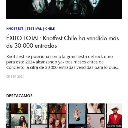
KNOTFEST
|
FESTIVAL
|
CHILE
ÉXITO TOTAL: Knotfest Chile ha vendido más
de 30.000 entradas
Knottfest se posiciona como la gran fiesta del rock duro
para este 2024 alcanzando ya- tres meses antes del
Concierto la cifra de 30.000 entradas vendidas para lo que
será una gran experiencia de la mano de las mas grandes
05 SEP 2024
bandas de rock, según informo JC Garrido-Director Ejecutivo
de
DESTACAMOS