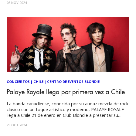
05 NOV 2024
país el día 5 de julio como parte de su gira sudamericana,
donde
CONCIERTOS
|
CHILE
|
CENTRO DE EVENTOS BLONDIE
Palaye Royale llega por primera vez a Chile
La banda canadiense, conocida por su audaz mezcla de rock
clásico con un toque artístico y moderno, PALAYE ROYALE
llega a Chile 21 de enero en Club Blondie a presentar su
último disco “Death or Glory”. Acertadamente bautizado
29 OCT 2024
como “The Hottest Band of 2018” y como grupo del año,
por