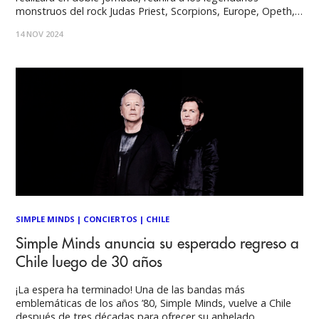
monstruos del rock Judas Priest, Scorpions, Europe, Opeth,
Queensrÿche y Savatage, junto con los nacionales Enigma y
14 NOV 2024
Pentagram. Con un cartel de bandas inédito en el país,
vuelve Masters of Rock en 2025.
SIMPLE MINDS
|
CONCIERTOS
|
CHILE
Simple Minds anuncia su esperado regreso a
Chile luego de 30 años
¡La espera ha terminado! Una de las bandas más
emblemáticas de los años ’80, Simple Minds, vuelve a Chile
después de tres décadas para ofrecer su anhelado