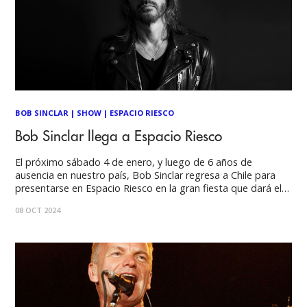
BOB SINCLAR
|
SHOW
|
ESPACIO RIESCO
Bob Sinclar llega a Espacio Riesco
El próximo sábado 4 de enero, y luego de 6 años de
ausencia en nuestro país, Bob Sinclar regresa a Chile para
presentarse en Espacio Riesco en la gran fiesta que dará el
puntapié oficial al verano 2025. El evento que comenzará a
08 OCT 2024
las 18.00hrs, reunirá a lo mejor