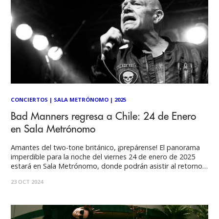
CONCIERTOS
|
SALA METRÓNOMO
|
2025
Bad Manners regresa a Chile: 24 de Enero
en Sala Metrónomo
Amantes del two-tone británico, ¡prepárense! El panorama
imperdible para la noche del viernes 24 de enero de 2025
estará en Sala Metrónomo, donde podrán asistir al retorno
de Bad Manners a Chile. Icónica agrupación con casi medio
23 OCT 2024
siglo de trayectoria que ha influenciado a varias
generaciones con su propuesta alegre