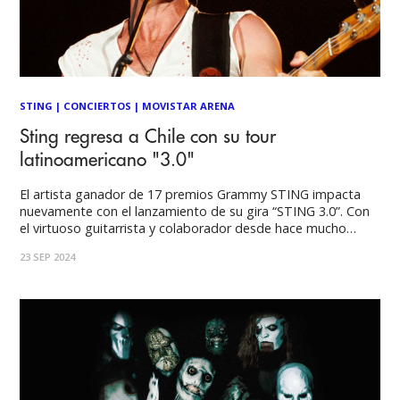
STING
|
CONCIERTOS
|
MOVISTAR ARENA
Sting regresa a Chile con su tour
latinoamericano "3.0"
El artista ganador de 17 premios Grammy STING impacta
nuevamente con el lanzamiento de su gira “STING 3.0”. Con
el virtuoso guitarrista y colaborador desde hace mucho
tiempo, Dominic Miller, y el dinámico batería Chris Maas
23 SEP 2024
(Mumford & Sons, Maggie Rogers), Sting interpretará los
éxitos más electrizantes de su