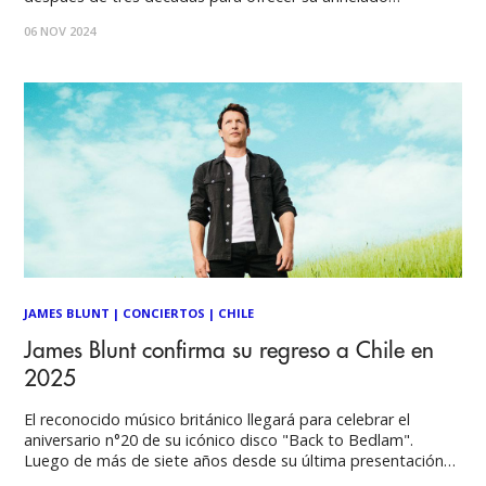
concierto, el próximo 29 de abril de 2025, en Movistar Arena.
06 NOV 2024
En esta oportunidad, una de las agrupaciones más prolíficas
y referente absoluta
JAMES BLUNT
|
CONCIERTOS
|
CHILE
James Blunt confirma su regreso a Chile en
2025
El reconocido músico británico llegará para celebrar el
aniversario n°20 de su icónico disco "Back to Bedlam".
Luego de más de siete años desde su última presentación
en el Teatro Caupolicán, James Blunt regresará a nuestro