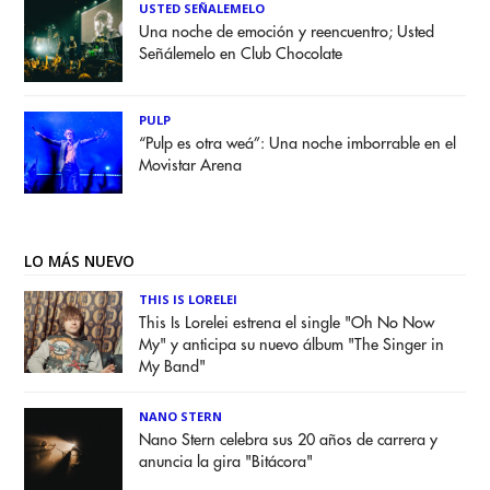
USTED SEÑALEMELO
Una noche de emoción y reencuentro; Usted
Señálemelo en Club Chocolate
PULP
“Pulp es otra weá”: Una noche imborrable en el
Movistar Arena
LO MÁS NUEVO
THIS IS LORELEI
This Is Lorelei estrena el single "Oh No Now
My" y anticipa su nuevo álbum "The Singer in
My Band"
NANO STERN
Nano Stern celebra sus 20 años de carrera y
anuncia la gira "Bitácora"