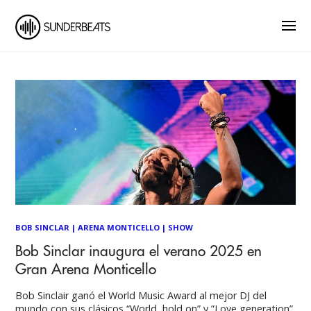
BOB SINCLAR
|
ARENA MONTICELLO
|
SHOW
Bob Sinclar inaugura el verano 2025 en
Gran Arena Monticello
Bob Sinclair ganó el World Music Award al mejor DJ del
mundo con sus clásicos “World, hold on” y ”Love generation”