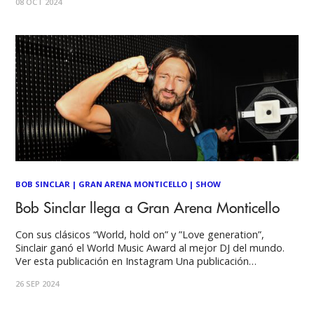
08 OCT 2024
las 18.00hrs, reunirá a lo mejor
BOB SINCLAR
|
GRAN ARENA MONTICELLO
|
SHOW
Bob Sinclar llega a Gran Arena Monticello
Con sus clásicos “World, hold on” y ”Love generation”,
Sinclair ganó el World Music Award al mejor DJ del mundo.
Ver esta publicación en Instagram Una publicación
compartida por SunderBeats (@sunderbeats) El próximo
26 SEP 2024
sábado 4 de enero Gran Arena Monticello recibirá a uno de
los DJ más destacados a nivel