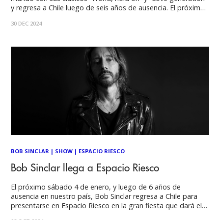
y regresa a Chile luego de seis años de ausencia. El próximo
sábado 4 de enero Gran Arena Monticello recibirá a uno de
30 DEC 2024
los DJ más destacados a nivel
BOB SINCLAR
|
SHOW
|
ESPACIO RIESCO
Bob Sinclar llega a Espacio Riesco
El próximo sábado 4 de enero, y luego de 6 años de
ausencia en nuestro país, Bob Sinclar regresa a Chile para
presentarse en Espacio Riesco en la gran fiesta que dará el
puntapié oficial al verano 2025. El evento que comenzará a