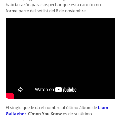
habría razón para sospechar que esta canción no
forme parte del setlist del 8 de noviembre.
El single que le da el nombre al último álbum de
Liam
Gallagher
.
C’mon You Know
es de su último