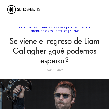
CONCIERTOS
|
LIAM GALLAGHER
|
LOTUS
|
LOTUS
PRODUCCIONES
|
SETLIST
|
SHOW
Se viene el regreso de Liam
Gallagher ¿qué podemos
esperar?
24 OCT 2022