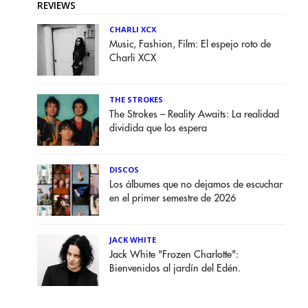
REVIEWS
CHARLI XCX
Music, Fashion, Film: El espejo roto de
Charli XCX
THE STROKES
The Strokes – Reality Awaits: La realidad
dividida que los espera
DISCOS
Los álbumes que no dejamos de escuchar
en el primer semestre de 2026
JACK WHITE
Jack White "Frozen Charlotte":
Bienvenidos al jardín del Edén.