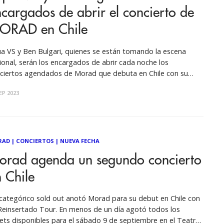
cargados de abrir el concierto de
ORAD en Chile
a VS y Ben Bulgari, quienes se están tomando la escena
ional, serán los encargados de abrir cada noche los
ciertos agendados de Morad que debuta en Chile con su
nsertado Tour. Morad es uno de los mayores exponentes del
EP 2023
ll y que más pasión levanta dentro del género. Un
RAD
|
CONCIERTOS
|
NUEVA FECHA
orad agenda un segundo concierto
 Chile
categórico sold out anotó Morad para su debut en Chile con
Reinsertado Tour. En menos de un día agotó todos los
kets disponibles para el sábado 9 de septiembre en el Teatro