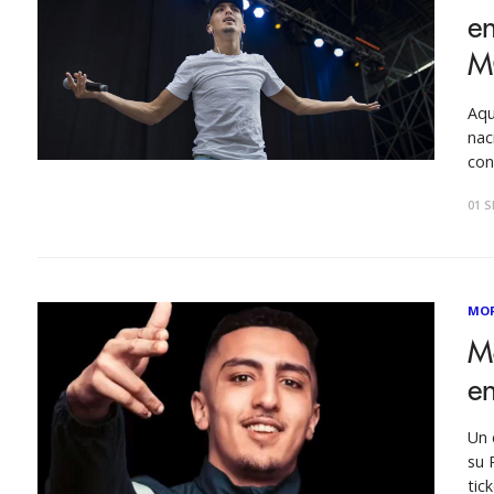
en
M
Aqu
nac
con
Rei
01 S
dri
MO
M
en
Un 
su 
tic