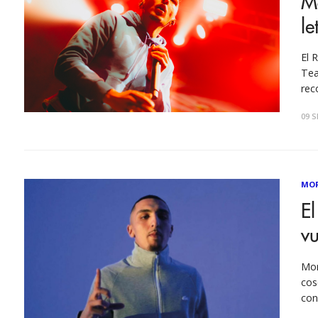
Mo
le
El 
Tea
rec
ver
09 S
pis
MO
E
vu
Mor
cos
con
que