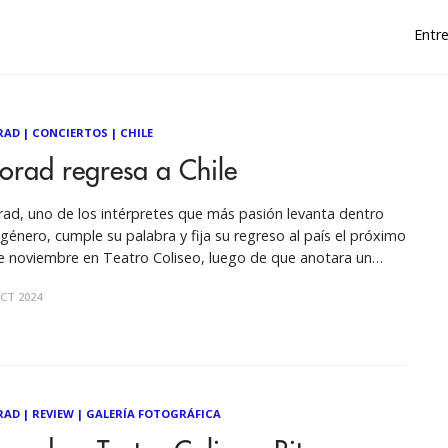
Entre
RAD
|
CONCIERTOS
|
CHILE
orad regresa a Chile
ad, uno de los intérpretes que más pasión levanta dentro
 género, cumple su palabra y fija su regreso al país el próximo
e noviembre en Teatro Coliseo, luego de que anotara un
górico doble sold out con su Reinsertado Tour. Ver esta
CT 2024
publicación en Instagram Una publicación compartida
RAD
|
REVIEW
|
GALERÍA FOTOGRÁFICA