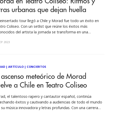
rad en Teatro Coliseo: Ritmos y
tras urbanas que dejan huella
Reinsertado tour llegó a Chile y Morad fue todo un éxito en
tro Coliseo. Con un setlist que reúne los éxitos más
onocidos del artista la jornada se transforma en una
dadera fiesta . Los fanáticos convirtieron el recinto en una
EP 2023
ta de baile y disfrutaron cada canción del show.
RAD
|
ARTÍCULO
|
CONCIERTOS
l ascenso meteórico de Morad
elve a Chile en Teatro Coliseo
ad, el talentoso rapero y cantautor español, continúa
echando éxitos y cautivando a audiencias de todo el mundo
 su música innovadora y letras profundas. Con una carrera
 se ha elevado a la cima de la escena musical, Morad ha