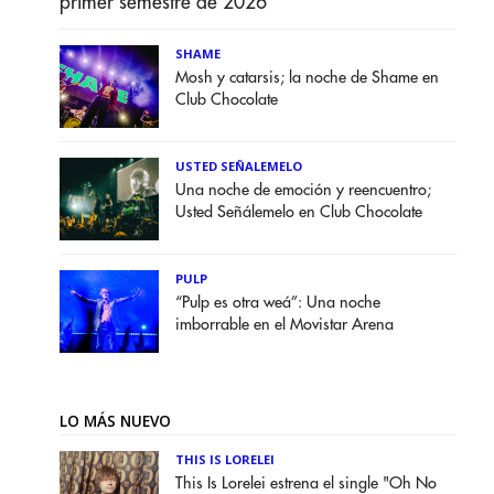
primer semestre de 2026
SHAME
Mosh y catarsis; la noche de Shame en
Club Chocolate
USTED SEÑALEMELO
Una noche de emoción y reencuentro;
Usted Señálemelo en Club Chocolate
PULP
“Pulp es otra weá”: Una noche
imborrable en el Movistar Arena
LO MÁS NUEVO
THIS IS LORELEI
This Is Lorelei estrena el single "Oh No