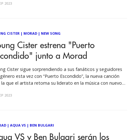
EP 2023
ostrado ser un artista versátil y carismático que conecta
NG CISTER
|
MORAD
|
NEW SONG
ung Cister estrena "Puerto
scondido" junto a Morad
ng Cister sigue sorprendiendo a sus fanáticos y seguidores
 género esta vez con “Puerto Escondido”, la nueva canción
 la que el artista retoma su liderato en la música con nuevos
os, una energía que por cierto proyecta en este nuevo single
EP 2023
 además, cuenta con la presencia del
RAD
|
AQUA VS
|
BEN BULGARI
ua VS y Ben Bulgari serán los