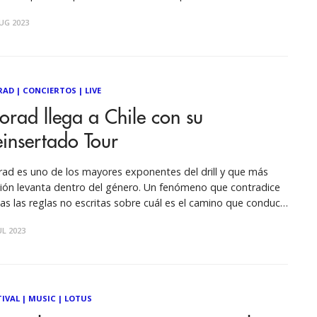
iseo. El fervor y pasión que levanta Morad es definitivo. Este
UG 2023
ento del drill agenda una
RAD
|
CONCIERTOS
|
LIVE
rad llega a Chile con su
insertado Tour
ad es uno de los mayores exponentes del drill y que más
ión levanta dentro del género. Un fenómeno que contradice
as las reglas no escritas sobre cuál es el camino que conduce
xito en la industria. El flow elástico y característico con el que
UL 2023
a del drill al
TIVAL
|
MUSIC
|
LOTUS