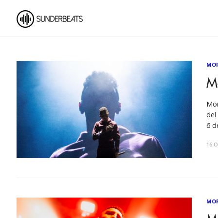
MO
M
Mor
del
6 d
cate
16 O
MO