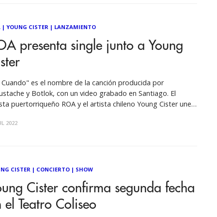
A
|
YOUNG CISTER
|
LANZAMIENTO
A presenta single junto a Young
ster
 Cuando" es el nombre de la canción producida por
stache y Botlok, con un video grabado en Santiago. El
ista puertorriqueño ROA y el artista chileno Young Cister unen
 culturas y juntos presentan su nuevo tema “PA CUANDO”. El
UL 2022
a presenta sonidos R&B y reggaeton el
NG CISTER
|
CONCIERTO
|
SHOW
ung Cister confirma segunda fecha
 el Teatro Coliseo