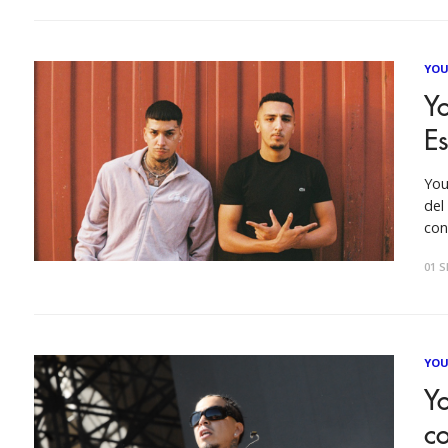
YOU
Yo
E
You
del
con
brí
01 S
que
YOU
Yo
c