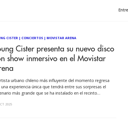
Entre
NG CISTER
|
CONCIERTOS
|
MOVISTAR ARENA
ung Cister presenta su nuevo disco
n show inmersivo en el Movistar
rena
artista urbano chileno más influyente del momento regresa
 una experiencia única que tendrá entre sus sorpresas el
enario más grande que se ha instalado en el recinto
italino. Young Cister, cantante y compositor chileno de 28
CT 2025
s, vuelve al Movistar Arena para presentar su nuevo disco “La
dad