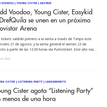
D VOODOO
|
YOUNG CISTER
|
EASYKID
dd Voodoo, Young Cister, Easykid
 DrefQuila se unen en un próximo
ovistar Arena
 tickets saldrán primero a la venta a través de Tenpo este
rcoles 21 de agosto, y la venta general el viernes 23 de
sto a partir de las 12:30 horas vía Puntoticket. Este año nació
 de los juntes más explosivos y esperados de la escena
UG 2024
ana chilena,
NG CISTER
|
LISTENING PARTY
|
LANZAMIENTO
ung Cister agota “Listening Party”
n menos de una hora