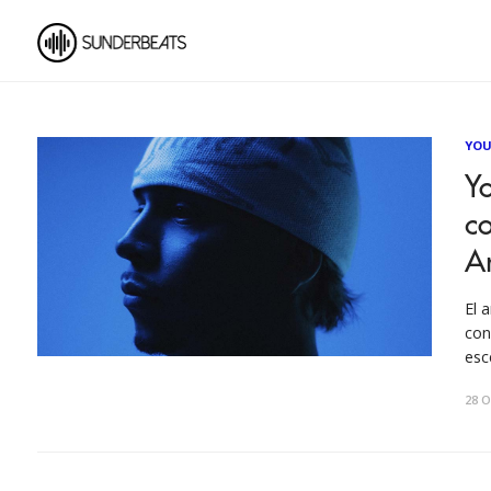
YOU
Yo
co
A
El 
con
esc
cap
28 O
año
Ciu