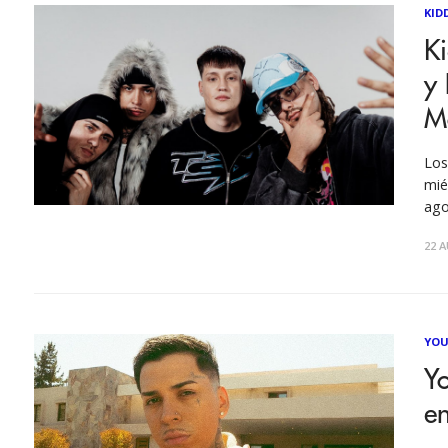
KID
Ki
y
M
Los
mié
ago
uno
22 A
urb
YOU
Yo
e