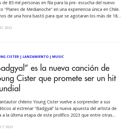
 de 85 mil personas en fila para la pre- escucha del nuevo
co “Planes de Medianoche” en una experiencia única en Chile.
s de una hora bastó para que se agotaran los más de 18
 tickets disponibles para el “Listening Party” de Young Cister
EC 2023
Movistar Arena. Más
NG CISTER
|
LANZAMIENTO
|
MUSIC
adgyal” es la nueva canción de
ung Cister que promete ser un hit
undial
cantautor chileno Young Cister vuelve a sorprender a sus
áticos al estrenar “Badgyal” la nueva apuesta del artista de
a a la última etapa de este prolífico 2023 que entre otras
as, lo consagró como uno de los artistas más populares de
CT 2023
le al ser confirmado como uno de