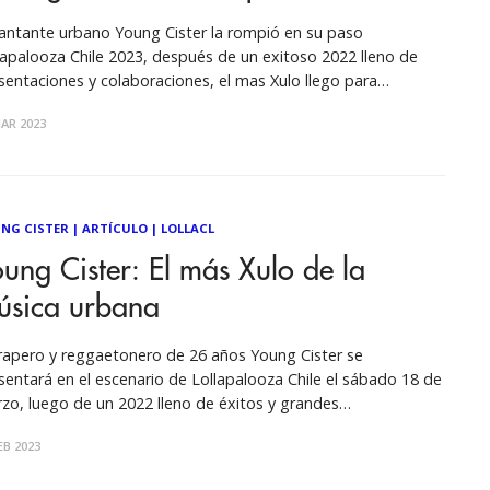
cantante urbano Young Cister la rompió en su paso
lapalooza Chile 2023, después de un exitoso 2022 lleno de
sentaciones y colaboraciones, el mas Xulo llego para
sagrarse como el artista urbano mas importante de Chile.
AR 2023
 Carol Celis A Foto por Daniela Toledo A Esteban Cisternas o
s
NG CISTER
|
ARTÍCULO
|
LOLLACL
ung Cister: El más Xulo de la
úsica urbana
trapero y reggaetonero de 26 años Young Cister se
sentará en el escenario de Lollapalooza Chile el sábado 18 de
zo, luego de un 2022 lleno de éxitos y grandes
aboraciones. Por Carol Celis Esteban Cisternas o más
EB 2023
ocido como Young Cister, se presentará en una nueva
sión de