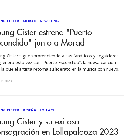
NG CISTER
|
MORAD
|
NEW SONG
ung Cister estrena "Puerto
scondido" junto a Morad
ng Cister sigue sorprendiendo a sus fanáticos y seguidores
 género esta vez con “Puerto Escondido”, la nueva canción
 la que el artista retoma su liderato en la música con nuevos
os, una energía que por cierto proyecta en este nuevo single
EP 2023
 además, cuenta con la presencia del
NG CISTER
|
RESEÑA
|
LOLLACL
ung Cister y su exitosa
onsagración en Lollapalooza 2023