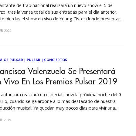
cantante de trap nacional realizará un nuevo show el 5 de
zo, tras la venta total de sus entradas para el día anterior.
te pierdas el show en vivo de Young Cister donde presentará
último álbum, LO MÁS XULO DE TU INSTA. Luego de agotar
EB 2022
 entradas
MIOS PULSAR
|
PULSAR
|
CONCIERTOS
ancisca Valenzuela Se Presentará
 Vivo En Los Premios Pulsar 2019
cantautora realizará un especial show la próxima noche del 9
julio, cuando se galardone a lo más destacado de nuestra
ducción musical. Ya quedan muy pocos días para vivir una
 versión de los "Premios Pulsar", ceremonia que vestirá
UL 2019
vamente de gala a la música chilena premiando con